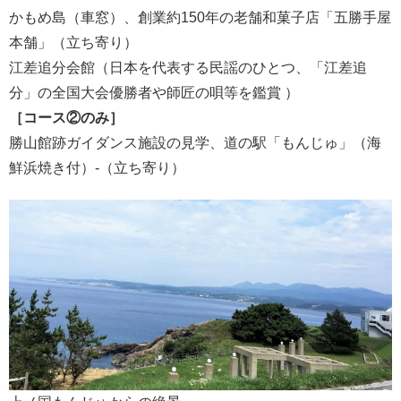
かもめ島（車窓）、創業約150年の老舗和菓子店「五勝手屋
本舗」（立ち寄り）
江差追分会館（日本を代表する民謡のひとつ、「江差追
分」の全国大会優勝者や師匠の唄等を鑑賞 ）
［コース②のみ］
勝山館跡ガイダンス施設の見学、道の駅「もんじゅ」（海
鮮浜焼き付）-（立ち寄り）