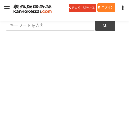
ログイン
購読(紙・電子版)申込