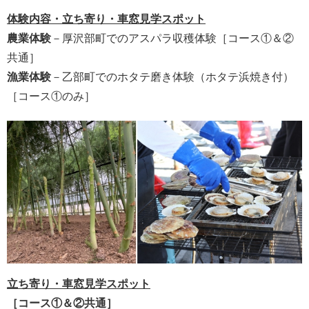
体験内容・立ち寄り・車窓見学スポット
農業体験
－厚沢部町でのアスパラ収穫体験［コース①＆②
共通］
漁業体験
－乙部町でのホタテ磨き体験（ホタテ浜焼き付）
［コース①のみ］
立ち寄り・車窓見学スポット
［コース①＆②共通］