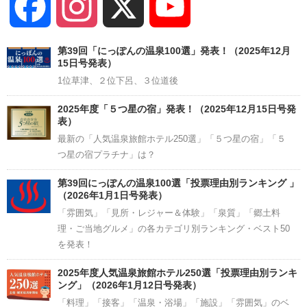
Facebook
Instagram
X
YouTube
Channel
第39回「にっぽんの温泉100選」発表！（2025年12月
15日号発表）
1位草津、２位下呂、３位道後
2025年度「５つ星の宿」発表！（2025年12月15日号発
表）
最新の「人気温泉旅館ホテル250選」「５つ星の宿」「５
つ星の宿プラチナ」は？
第39回にっぽんの温泉100選「投票理由別ランキング 」
（2026年1月1日号発表）
「雰囲気」「見所・レジャー＆体験」「泉質」「郷土料
理・ご当地グルメ」の各カテゴリ別ランキング・ベスト50
を発表！
2025年度人気温泉旅館ホテル250選「投票理由別ランキ
ング」（2026年1月12日号発表）
「料理」「接客」「温泉・浴場」「施設」「雰囲気」のベ