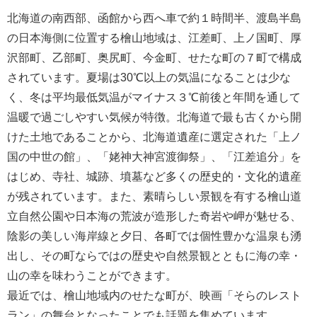
北海道の南西部、函館から西へ車で約１時間半、渡島半島
の日本海側に位置する檜山地域は、江差町、上ノ国町、厚
沢部町、乙部町、奥尻町、今金町、せたな町の７町で構成
されています。夏場は30℃以上の気温になることは少な
く、冬は平均最低気温がマイナス３℃前後と年間を通して
温暖で過ごしやすい気候が特徴。北海道で最も古くから開
けた土地であることから、北海道遺産に選定された「上ノ
国の中世の館」、「姥神大神宮渡御祭」、「江差追分」を
はじめ、寺社、城跡、墳墓など多くの歴史的・文化的遺産
が残されています。また、素晴らしい景観を有する檜山道
立自然公園や日本海の荒波が造形した奇岩や岬が魅せる、
陰影の美しい海岸線と夕日、各町では個性豊かな温泉も湧
出し、その町ならではの歴史や自然景観とともに海の幸・
山の幸を味わうことができます。
最近では、檜山地域内のせたな町が、映画「そらのレスト
ラン」の舞台となったことでも話題を集めています。