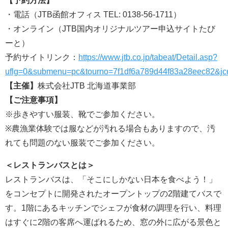
【予約方法】
・電話（JTB函館オフィス TEL: 0138-56-1711）
・オンライン（JTB国内オリジナルツアー申込サイトたび
ーと）
予約サイトリンク：
https://www.jtb.co.jp/tabeat/Detail.asp?
uflg=0&submenu=pc&tourno=7f1df6a789d44f83a28eec82&
【主催】
株式会社JTB 北海道事業部
【ご注意事項】
※歩きやすい服装、靴でご参加ください。
※農漁業体験では服などが汚れる場合もありますので、汚
れても問題のない服装でご参加ください。
＜レストランバスとは＞
レストランバスは、「そこにしかない日本を食べよう！」
をコンセプトに開発されたオープントップの2階建てバスで
す。1階にあるキッチンでシェフが食材の調理を行い、料理
はすぐに2階の客席へ運ばれるため、窓の外に広がる景色と