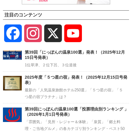
注目のコンテンツ
Facebook
Instagram
X
YouTube
Channel
第39回「にっぽんの温泉100選」発表！（2025年12月
15日号発表）
1位草津、２位下呂、３位道後
2025年度「５つ星の宿」発表！（2025年12月15日号発
表）
最新の「人気温泉旅館ホテル250選」「５つ星の宿」「５
つ星の宿プラチナ」は？
第39回にっぽんの温泉100選「投票理由別ランキング 」
（2026年1月1日号発表）
「雰囲気」「見所・レジャー＆体験」「泉質」「郷土料
理・ご当地グルメ」の各カテゴリ別ランキング・ベスト50