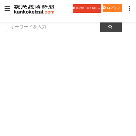
ログイン
購読(紙・電子版)申込