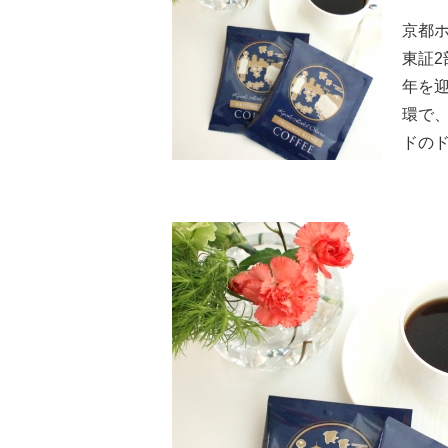
京都
東証2
年を迎
環で
ドの