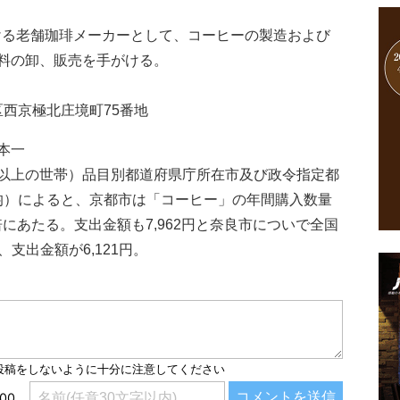
おける老舗珈琲メーカーとして、コーヒーの製造および
料の卸、販売を手がける。
京区西京極北庄境町75番地
本一
以上の世帯）品目別都道府県庁所在市及び政令指定都
年平均）によると、京都市は「コーヒー」の年間購入数量
4倍にあたる。支出金額も7,962円と奈良市についで全国
、支出金額が6,121円。