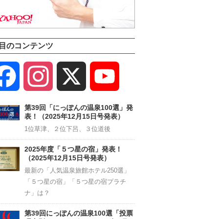
目のコンテンツ
Facebook
Instagram
X
YouTube
Channel
第39回「にっぽんの温泉100選」発
表！（2025年12月15日号発表）
1位草津、２位下呂、３位道後
2025年度「５つ星の宿」発表！
（2025年12月15日号発表）
最新の「人気温泉旅館ホテル250選」
「５つ星の宿」「５つ星の宿プラチ
ナ」は？
第39回にっぽんの温泉100選「投票