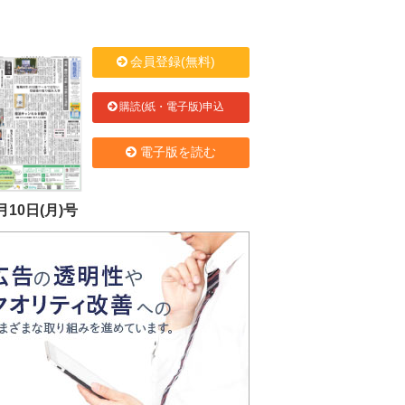
会員登録(無料)
購読(紙・電子版)申込
電子版を読む
月10日(月)号