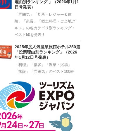
理由別ランキング 」（2026年1月1
日号発表）
「雰囲気」「見所・レジャー＆体
験」「泉質」「郷土料理・ご当地グ
ルメ」の各カテゴリ別ランキング・
ベスト50を発表！
2025年度人気温泉旅館ホテル250選
「投票理由別ランキング」（2026
年1月12日号発表）
「料理」「接客」「温泉・浴場」
「施設」「雰囲気」のベスト100軒