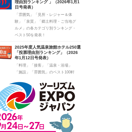
理由別ランキング 」（2026年1月1
日号発表）
「雰囲気」「見所・レジャー＆体
験」「泉質」「郷土料理・ご当地グ
ルメ」の各カテゴリ別ランキング・
ベスト50を発表！
2025年度人気温泉旅館ホテル250選
「投票理由別ランキング」（2026
年1月12日号発表）
「料理」「接客」「温泉・浴場」
「施設」「雰囲気」のベスト100軒