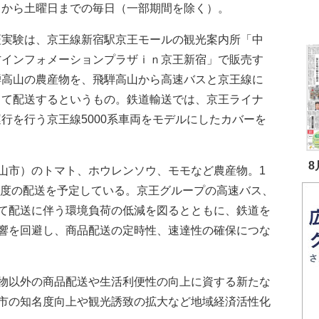
日から土曜日までの毎日（一部期間を除く）。
実験は、京王線新宿駅京王モールの観光案内所「中
方インフォメーションプラザｉｎ京王新宿」で販売す
騨高山の農産物を、飛騨高山から高速バスと京王線に
して配送するというもの。鉄道輸送では、京王ライナ
行を行う京王線5000系車両をモデルにしたカバーを
8
市）のトマト、ホウレンソウ、モモなど農産物。1
箱程度の配送を予定している。京王グループの高速バス、
て配送に伴う環境負荷の低減を図るとともに、鉄道を
響を回避し、商品配送の定時性、速達性の確保につな
物以外の商品配送や生活利便性の向上に資する新たな
市の知名度向上や観光誘致の拡大など地域経済活性化