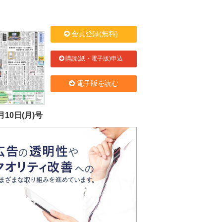
会員登録(無料)
購読(紙・電子版)申込
電子版を読む
月10日(月)号