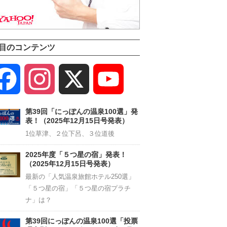
目のコンテンツ
Facebook
Instagram
X
YouTube
Channel
第39回「にっぽんの温泉100選」発
表！（2025年12月15日号発表）
1位草津、２位下呂、３位道後
2025年度「５つ星の宿」発表！
（2025年12月15日号発表）
最新の「人気温泉旅館ホテル250選」
「５つ星の宿」「５つ星の宿プラチ
ナ」は？
第39回にっぽんの温泉100選「投票