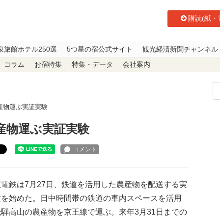
購読(紙・
泉旅館ホテル250選
5つ星の宿公式サイト
観光経済新聞チャンネル
コラム
お宿特集
特集・データ
会社案内
産物運ぶ実証実験
産物運ぶ実証実験
ト
電鉄は7月27日、鉄道を活用した農産物を配送する実
験を始めた。日中時間帯の鉄道の車内スペースを活用
騨高山の農産物を京王線で運ぶ。来年3月31日までの