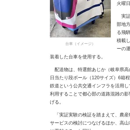
火曜
実証
部地
る飛
積載
台車（イメージ）
ーの運
装着した台車を使用する。
配送物は、特選館あじか（岐阜県高山
日当たり段ボール（120サイズ）6
鉄道という公共交通インフラを活用し
利用することで都心部の道路混雑の影
げる。
「実証実験の検証を踏まえて、農産
サービスの検討につなげるほか、高山