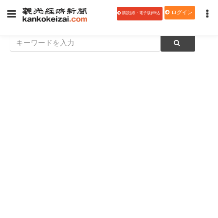
ログイン
購読(紙・電子版)申込