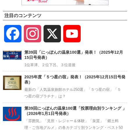
注目のコンテンツ
Facebook
Instagram
X
YouTube
Channel
第39回「にっぽんの温泉100選」発表！（2025年12月
15日号発表）
1位草津、２位下呂、３位道後
2025年度「５つ星の宿」発表！（2025年12月15日号発
表）
最新の「人気温泉旅館ホテル250選」「５つ星の宿」「５
つ星の宿プラチナ」は？
第39回にっぽんの温泉100選「投票理由別ランキング 」
（2026年1月1日号発表）
「雰囲気」「見所・レジャー＆体験」「泉質」「郷土料
理・ご当地グルメ」の各カテゴリ別ランキング・ベスト50