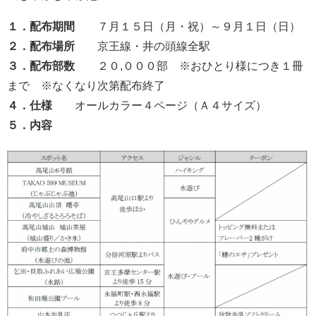
１
．
配布期間
７月１５日（月・祝）～９月１日（日）
２
．
配布場所
京王線・井の頭線全駅
３
．
配布部数
２０,０００部 ※おひとり様につき１冊
まで ※なくなり次第配布終了
４
．
仕
様
オールカラー４ページ（Ａ４サイズ）
５
．
内
容