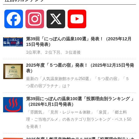
Facebook
Instagram
X
YouTube
Channel
第39回「にっぽんの温泉100選」発表！（2025年12月
15日号発表）
1位草津、２位下呂、３位道後
2025年度「５つ星の宿」発表！（2025年12月15日号発
表）
最新の「人気温泉旅館ホテル250選」「５つ星の宿」「５
つ星の宿プラチナ」は？
第39回にっぽんの温泉100選「投票理由別ランキング 」
（2026年1月1日号発表）
「雰囲気」「見所・レジャー＆体験」「泉質」「郷土料
理・ご当地グルメ」の各カテゴリ別ランキング・ベスト50
を発表！