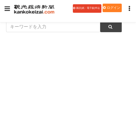
ログイン
購読(紙・電子版)申込