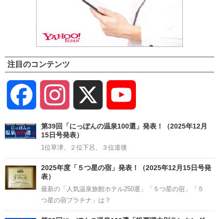
注目のコンテンツ
Facebook
Instagram
X
YouTube
Channel
第39回「にっぽんの温泉100選」発表！（2025年12月
15日号発表）
1位草津、２位下呂、３位道後
2025年度「５つ星の宿」発表！（2025年12月15日号発
表）
最新の「人気温泉旅館ホテル250選」「５つ星の宿」「５
つ星の宿プラチナ」は？