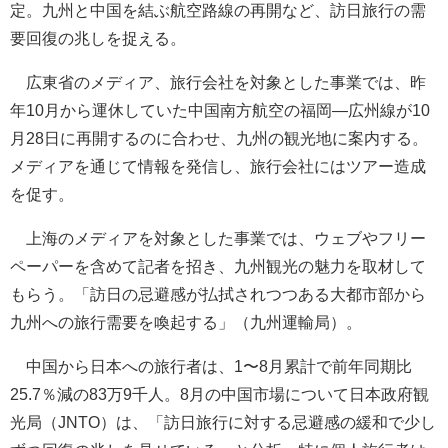
定。九州と中国を結ぶ航空路線の再開など、訪日旅行の需
要回復の兆しを捉える。
広東省のメディア、旅行会社を対象とした事業では、昨
年10月から運休していた中国南方航空の福岡—広州線が10
月28日に再開するのに合わせ、九州の観光地に案内する。
メディアを通じて情報を発信し、旅行会社にはツアー造成
を促す。
上海のメディアを対象とした事業では、ウェブやフリー
ペーパーを含めて記者を招き、九州観光の魅力を取材して
もらう。「訪日の忌避感が払拭されつつある大都市部から
九州への旅行需要を喚起する」（九州運輸局）。
中国から日本への旅行者は、1〜8月累計で前年同期比
25.7％減の83万9千人。8月の中国市場について日本政府観
光局（JNTO）は、「訪日旅行に対する忌避感の緩和で少し