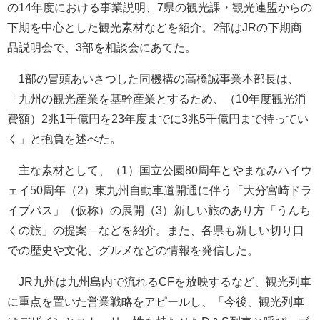
の14年度における事業説明、7県の観光課・観光連盟からの
下期を中心とした観光素材などを紹介。2部はJRの下期商
品説明会で、3部を相談会にあてた。
1部の冒頭あいさつした同機構の高橋誠事業本部長は、
「九州の観光産業を基幹産業とするため、（10年度観光消
費額）2兆1千億円を23年度までに3兆5千億円まで持ってい
く」と抱負を述べた。
主な素材として、（1）国立公園80周年とやまなみハイウ
ェイ50周年（2）東九州自動車道開通に伴う「大分宮崎ドラ
イブパス」（仮称）の展開（3）新しい旅のあり方「うんち
くの旅」の提案—などを紹介。また、各県も新しい切り口
での歴史や文化、グルメなどの情報を発信した。
JR九州は九州島内で流れるCFを放映するなど、観光列車
に重点を置いた営業戦略をアピールし、「今後、観光列車