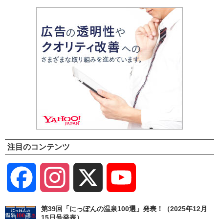
注目のコンテンツ
Facebook
Instagram
X
YouTube
Channel
第39回「にっぽんの温泉100選」発表！（2025年12月
15日号発表）