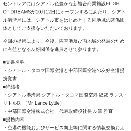
セントレアにはシアトル色豊かな新複合商業施設FLIGHT
OF DREAMSが10月12日にオープンするにあたり、シアト
ル港湾局には、シアトル市をはじめとする同地域の関係団
体としてご支援をいただいております。
今回の提携により、今後、両空港及び両地域の発展のため
に有益となる友好関係を進展させて参ります。
■覚書名称
・シアトル・タコマ国際空港と中部国際空港の友好空港提
携覚書
■締結者
・シアトル港湾局 シアトル・タコマ国際空港 総裁 ランス・
リトル氏 （Mr. Lance Lyttle）
・中部国際空港株式会社 代表取締役社長 友添 雅直
■提携内容
・空港の機能およびサービス向上等に関する情報交換およ