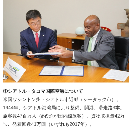
①
シアトル・タコマ国際
空港
について
米国ワシントン州・シアトル市近郊（シータック市）。
1944年、シアトル港湾局により整備、開港。滑走路3本。
旅客数47百万人（約9割が国内線旅客）、貨物取扱量42万
㌧、発着回数41万回（いずれも2017年）。