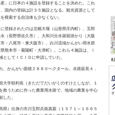
遺産」に日本の４施設を登録することを決めた。これ
り、国内の登録は計３５施設となる。観光資源として
用を模索する自治体も少なくない。
に登録されたのは北楯大堰（山形県庄内町）、五郎
用水（長野県佐久市）、大和川分水築留掛かり（大阪
原市・八尾市・東大阪市）、白川流域かんがい用水群
本県熊本市・菊陽町・大津町）。これら４施設は、Ｉ
補としてＩＣＩＤに申請していた。
8
れ、かんがい面積２８８０ヘクタール、水路延長４．
館大学助利長（きただてだいがくのすけとしなが、１
を救うために作った農業用水路で、地域の農業を中心
献した。
馬県）出身の市川五郎兵衛真親（１５７１～１６６５