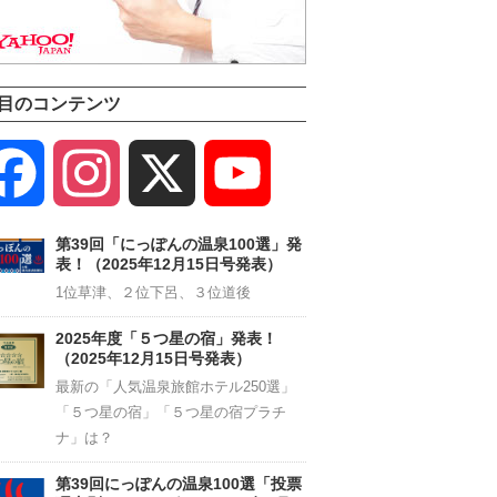
目のコンテンツ
Facebook
Instagram
X
YouTube
Channel
第39回「にっぽんの温泉100選」発
表！（2025年12月15日号発表）
1位草津、２位下呂、３位道後
2025年度「５つ星の宿」発表！
（2025年12月15日号発表）
最新の「人気温泉旅館ホテル250選」
「５つ星の宿」「５つ星の宿プラチ
ナ」は？
第39回にっぽんの温泉100選「投票