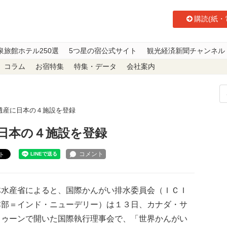
購読(紙・
泉旅館ホテル250選
5つ星の宿公式サイト
観光経済新聞チャンネル
コラム
お宿特集
特集・データ
会社案内
遺産に日本の４施設を登録
日本の４施設を登録
ト
水産省によると、国際かんがい排水委員会（ＩＣＩ
本部＝インド・ニューデリー）は１３日、カナダ・サ
トゥーンで開いた国際執行理事会で、「世界かんがい