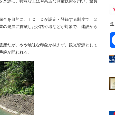
を水源に、特殊な工法や高度な測量技術を用い、全長
保全を目的に、ＩＣＩＤが認定・登録する制度で、２
注
業の発展に貢献した水路や堰などが対象で、建設から
遺産だが、やや地味な印象が拭えず、観光資源として
手腕が問われる。