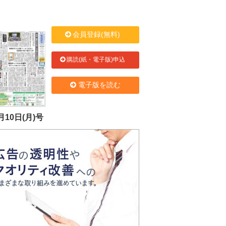
会員登録(無料)
購読(紙・電子版)申込
電子版を読む
月10日(月)号