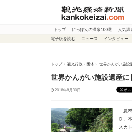
トップ
にっぽんの温泉100選
人気温
電子版を読む
ニュース
インタビュー
トップ
観光行政・団体
世界かんがい施設
世界かんがい施設遺産に
ポス
2018年8月30日
農林
Ｄ、
スカ