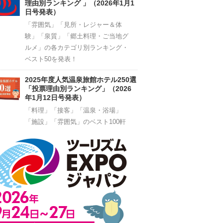
理由別ランキング 」（2026年1月1
日号発表）
「雰囲気」「見所・レジャー＆体
験」「泉質」「郷土料理・ご当地グ
ルメ」の各カテゴリ別ランキング・
ベスト50を発表！
2025年度人気温泉旅館ホテル250選
「投票理由別ランキング」（2026
年1月12日号発表）
「料理」「接客」「温泉・浴場」
「施設」「雰囲気」のベスト100軒