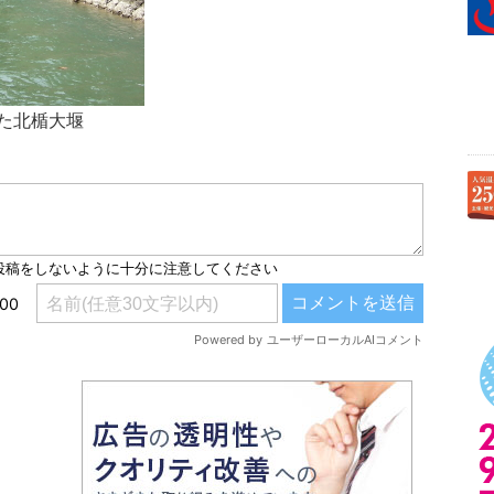
た北楯大堰