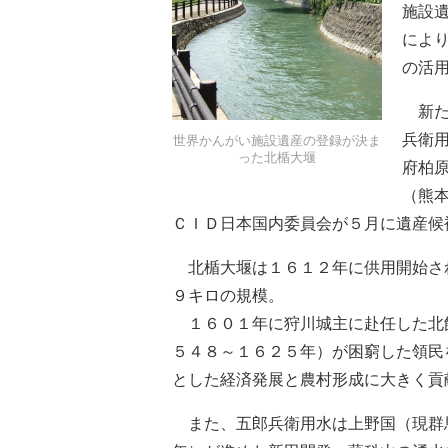
施設
によ
の活
新た
兵衛
世界かんがい施設遺産の登録が決ま
った北楯大堰
府柏
（熊
ＣＩＤ日本国内委員会が５月に遺産候
北楯大堰は１６１２年に供用開始さ
９キロの規模。
１６０１年に狩川城主に赴任した北
５４８～１６２５年）が困窮した領民
とした経済発展と農村形成に大きく貢
また、五郎兵衛用水は上野国（現群