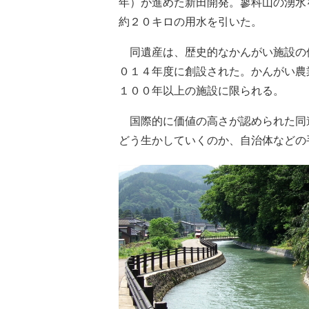
年）が進めた新田開発。蓼科山の湧水
約２０キロの用水を引いた。
同遺産は、歴史的なかんがい施設の
０１４年度に創設された。かんがい農
１００年以上の施設に限られる。
国際的に価値の高さが認められた同
どう生かしていくのか、自治体などの