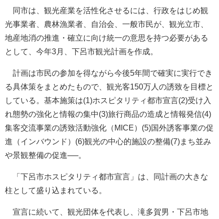
同市は、観光産業を活性化させるには、行政をはじめ観
光事業者、農林漁業者、自治会、一般市民が、観光立市、
地産地消の推進・確立に向け統一の意思を持つ必要がある
として、今年3月、下呂市観光計画を作成。
計画は市民の参加を得ながら今後5年間で確実に実行でき
る具体策をまとめたもので、観光客150万人の誘致を目標と
している。基本施策は(1)ホスピタリティ都市宣言(2)受け入
れ態勢の強化と情報の集中(3)旅行商品の造成と情報発信(4)
集客交流事業の誘致活動強化（MICE）(5)国外誘客事業の促
進（インバウンド）(6)観光の中心的施設の整備(7)まち並み
や景観整備の促進──。
「下呂市ホスピタリティ都市宣言」は、同計画の大きな
柱として盛り込まれている。
宣言に続いて、観光団体を代表し、滝多賀男・下呂市地