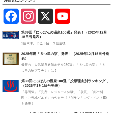
注目のコンテンツ
Facebook
Instagram
X
YouTube
Channel
第39回「にっぽんの温泉100選」発表！（2025年12月
15日号発表）
1位草津、２位下呂、３位道後
2025年度「５つ星の宿」発表！（2025年12月15日号発
表）
最新の「人気温泉旅館ホテル250選」「５つ星の宿」「５
つ星の宿プラチナ」は？
第39回にっぽんの温泉100選「投票理由別ランキング 」
（2026年1月1日号発表）
「雰囲気」「見所・レジャー＆体験」「泉質」「郷土料
理・ご当地グルメ」の各カテゴリ別ランキング・ベスト50
を発表！