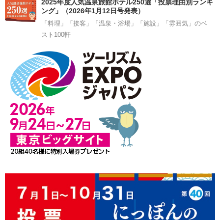
2025年度人気温泉旅館ホテル250選「投票理由別ランキ
ング」（2026年1月12日号発表）
「料理」「接客」「温泉・浴場」「施設」「雰囲気」のベ
スト100軒