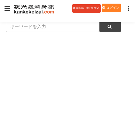
ログイン
購読(紙・電子版)申込