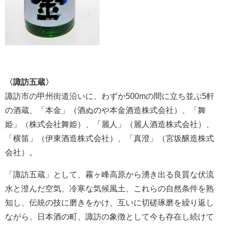
〈諏訪五蔵〉
諏訪市の甲州街道沿いに、わずか500mの間に立ち並ぶ5軒
の酒蔵、「本金」（酒ぬのや本金酒造株式会社）、「舞
姫」（株式会社舞姫）、「麗人」（麗人酒造株式会社）、
「横笛」（伊東酒造株式会社）、「真澄」（宮坂醸造株式
会社）。
「諏訪五蔵」として、霧ヶ峰高原から湧き出る良質な伏流
水と澄んだ空気、冷寒な気候風土、これらの自然条件を熟
知し、伝統の技に磨きをかけ、互いに切磋琢磨を繰り返し
ながら、日本酒の町、諏訪の象徴として今も存在し続けて