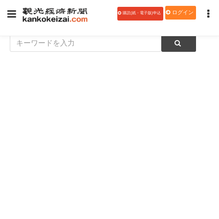
ログイン
購読(紙・電子版)申込