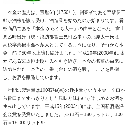
本金の歴史は、宝暦6年(1756年)、創業者である宮坂伊三
郎が酒株を譲り受け、酒造業を始めたのが始まりです。看
板商品である「本金 からくち太一」の由来となった、富士
見乙時出身（現・諏訪郡富士見町乙事）の北原太一氏は、
高校卒業後本金へ蔵人としてくるようになり、それから本
金一筋で50年以上醸し続けました。平成20年(2008年)に蔵
元である宮坂恒太朗杜氏へ引き継ぎ、本金の名前の由来に
込められた「本当の一番（金）の酒を醸す」ことを目指
し、お酒を醸造しています。
年間の製造量は100石強(※)の極少量という本金。辛口か
ら旨口まですっきりとした風味と味わいが楽しめるお酒を
生み出しています。平成15年(2003年)には、全国新酒鑑評
会金賞を受賞いたしました。(※) 1石＝180リットル、100
石＝18,000リットル