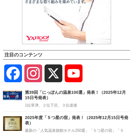
注目のコンテンツ
Facebook
Instagram
X
YouTube
Channel
第39回「にっぽんの温泉100選」発表！（2025年12月
15日号発表）
1位草津、２位下呂、３位道後
2025年度「５つ星の宿」発表！（2025年12月15日号発
表）
最新の「人気温泉旅館ホテル250選」「５つ星の宿」「５