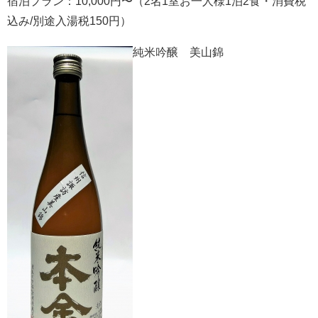
宿泊プラン：10,000円〜（2名1室お一人様1泊2食・消費税
込み/別途入湯税150円）
純米吟醸 美山錦