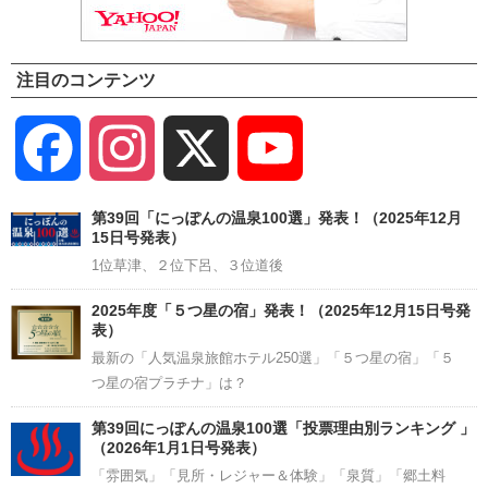
注目のコンテンツ
Facebook
Instagram
X
YouTube
Channel
第39回「にっぽんの温泉100選」発表！（2025年12月
15日号発表）
1位草津、２位下呂、３位道後
2025年度「５つ星の宿」発表！（2025年12月15日号発
表）
最新の「人気温泉旅館ホテル250選」「５つ星の宿」「５
つ星の宿プラチナ」は？
第39回にっぽんの温泉100選「投票理由別ランキング 」
（2026年1月1日号発表）
「雰囲気」「見所・レジャー＆体験」「泉質」「郷土料