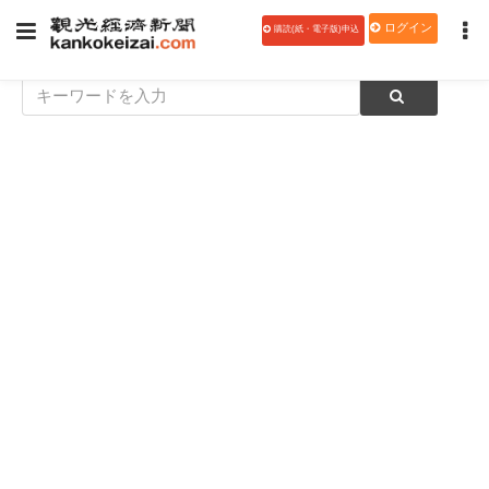
ログイン
購読(紙・電子版)申込