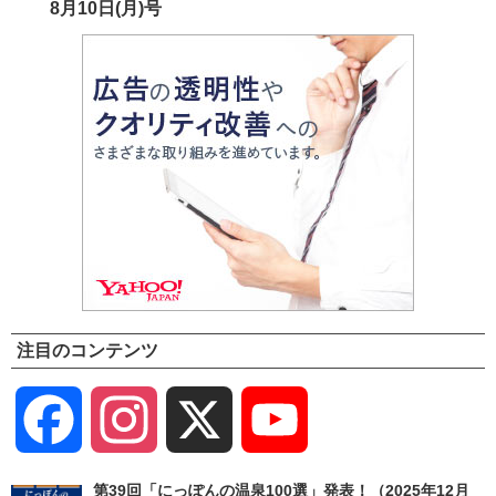
8月10日(月)号
注目のコンテンツ
Facebook
Instagram
X
YouTube
Channel
第39回「にっぽんの温泉100選」発表！（2025年12月