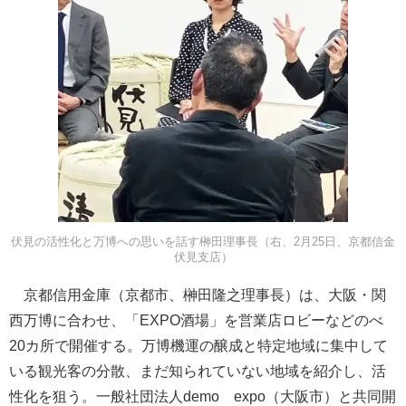
伏見の活性化と万博への思いを話す榊田理事長（右、2月25日、京都信金
伏見支店）
京都信用金庫（京都市、榊田隆之理事長）は、大阪・関
西万博に合わせ、「EXPO酒場」を営業店ロビーなどのべ
20カ所で開催する。万博機運の醸成と特定地域に集中して
いる観光客の分散、まだ知られていない地域を紹介し、活
性化を狙う。一般社団法人demo expo（大阪市）と共同開