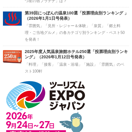
つ星の宿プラチナ」は？
第39回にっぽんの温泉100選「投票理由別ランキング 」
（2026年1月1日号発表）
「雰囲気」「見所・レジャー＆体験」「泉質」「郷土料
理・ご当地グルメ」の各カテゴリ別ランキング・ベスト50
を発表！
2025年度人気温泉旅館ホテル250選「投票理由別ランキ
ング」（2026年1月12日号発表）
「料理」「接客」「温泉・浴場」「施設」「雰囲気」のベ
スト100軒