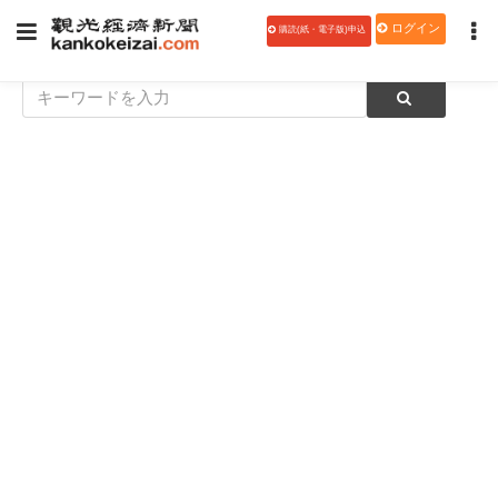
ログイン
購読(紙・電子版)申込