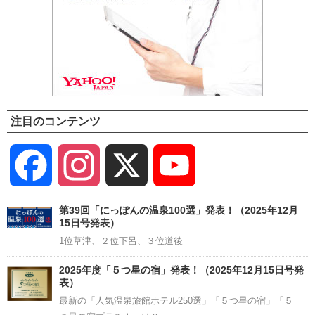
注目のコンテンツ
Facebook
Instagram
X
YouTube
Channel
第39回「にっぽんの温泉100選」発表！（2025年12月
15日号発表）
1位草津、２位下呂、３位道後
2025年度「５つ星の宿」発表！（2025年12月15日号発
表）
最新の「人気温泉旅館ホテル250選」「５つ星の宿」「５