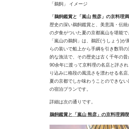
「鵜飼」 イメージ
『
鵜飼鑑賞と「嵐山 熊彦」の京料理
歴史の深い鵜飼鑑賞と、美意識・伝統
の夕食がついた夏の京都嵐山を堪能で
「嵐山の鵜飼」は、鵜匠(うしょう)が
らの装いで船上から手綱を引き数羽の
的な漁法で、その歴史は古く千年の昔
90余年に渡って京料理の名店と評さ
り込みに格段の風流さを漂わせる名店
夏の京都でしか味わうことのできない
の宿泊プランです。
詳細は次の通りです。
鵜飼鑑賞と「嵐山 熊彦」の京料理満喫