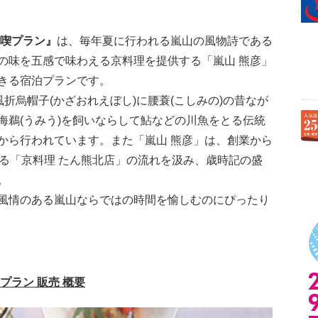
満喫プラン』
は、毎年夏に行われる嵐山の風物詩である
の味を五感で味わえる京料理を提供する「嵐山 熊彦」
きる宿泊プランです。
風折烏帽子(かざおれえぼし)に腰蓑(こしみの)の昔なが
海鵜(うみう)を飼いならして鮎などの川魚をとる伝統
から行われています。また「嵐山 熊彦」は、創業から
れる「京料理 たん熊北店」の流れを汲み、歳時記の盛
。
風情のある嵐山ならではの時間を愉しむのにぴったり
プラン 販売 概要