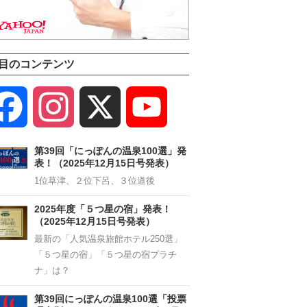
目のコンテンツ
Facebook
Instagram
X
YouTube
Channel
第39回「にっぽんの温泉100選」発
表！（2025年12月15日号発表）
1位草津、２位下呂、３位道後
2025年度「５つ星の宿」発表！
（2025年12月15日号発表）
最新の「人気温泉旅館ホテル250選」
「５つ星の宿」「５つ星の宿プラチ
ナ」は？
第39回にっぽんの温泉100選「投票