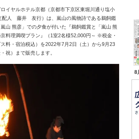
ガロイヤルホテル京都（京都市下京区東堀川通り塩小
総支配人 藤井 友行）は、嵐山の風物詩である鵜飼鑑
嵐山 熊彦」での夕食が付いた『鵜飼鑑賞と「嵐山 熊
京料理満喫プラン』（1室2名様52,000円～ ※税金・
ス料・宿泊税込）を2022年7月2日（土）から9月23
金・祝）まで販売します。
8