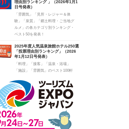
理由別ランキング 」（2026年1月1
日号発表）
「雰囲気」「見所・レジャー＆体
験」「泉質」「郷土料理・ご当地グ
ルメ」の各カテゴリ別ランキング・
ベスト50を発表！
2025年度人気温泉旅館ホテル250選
「投票理由別ランキング」（2026
年1月12日号発表）
「料理」「接客」「温泉・浴場」
「施設」「雰囲気」のベスト100軒