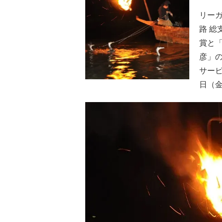
リー
路 
賞と「
彦」の
サービ
日（