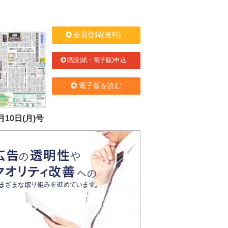
会員登録(無料)
購読(紙・電子版)申込
電子版を読む
月10日(月)号