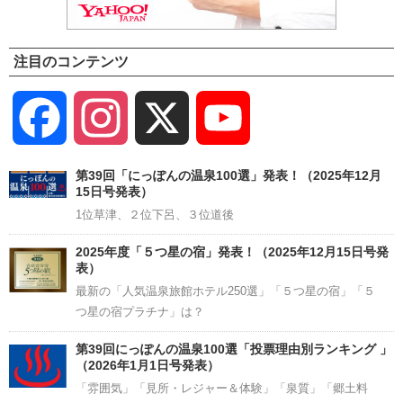
注目のコンテンツ
Facebook
Instagram
X
YouTube
Channel
第39回「にっぽんの温泉100選」発表！（2025年12月
15日号発表）
1位草津、２位下呂、３位道後
2025年度「５つ星の宿」発表！（2025年12月15日号発
表）
最新の「人気温泉旅館ホテル250選」「５つ星の宿」「５
つ星の宿プラチナ」は？
第39回にっぽんの温泉100選「投票理由別ランキング 」
（2026年1月1日号発表）
「雰囲気」「見所・レジャー＆体験」「泉質」「郷土料