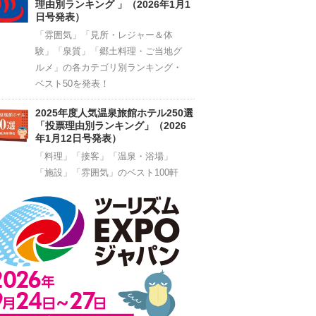
理由別ランキング 」（2026年1月1
日号発表）
「雰囲気」「見所・レジャー＆体
験」「泉質」「郷土料理・ご当地グ
ルメ」の各カテゴリ別ランキング・
ベスト50を発表！
2025年度人気温泉旅館ホテル250選
「投票理由別ランキング」（2026
年1月12日号発表）
「料理」「接客」「温泉・浴場」
「施設」「雰囲気」のベスト100軒