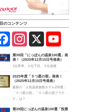
目のコンテンツ
Facebook
Instagram
X
YouTube
Channel
第39回「にっぽんの温泉100選」発
表！（2025年12月15日号発表）
1位草津、２位下呂、３位道後
2025年度「５つ星の宿」発表！
（2025年12月15日号発表）
最新の「人気温泉旅館ホテル250選」
「５つ星の宿」「５つ星の宿プラチ
ナ」は？
第39回にっぽんの温泉100選「投票