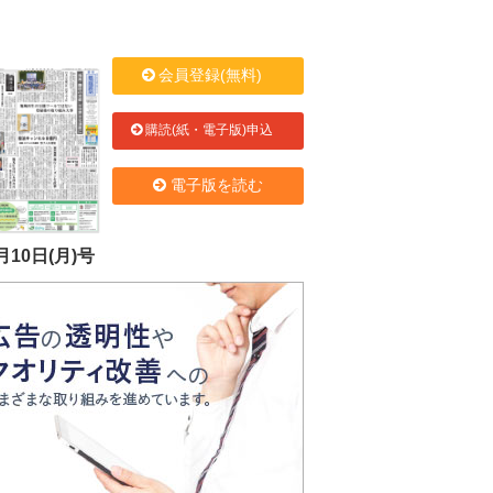
会員登録(無料)
購読(紙・電子版)申込
電子版を読む
月10日(月)号