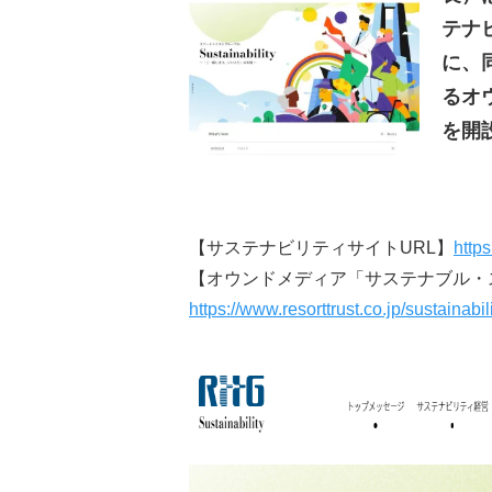
テナ
に、
るオ
を開
【サステナビリティサイトURL】
https
【オウンドメディア「サステナブル・
https://www.resorttrust.co.jp/sustainabil