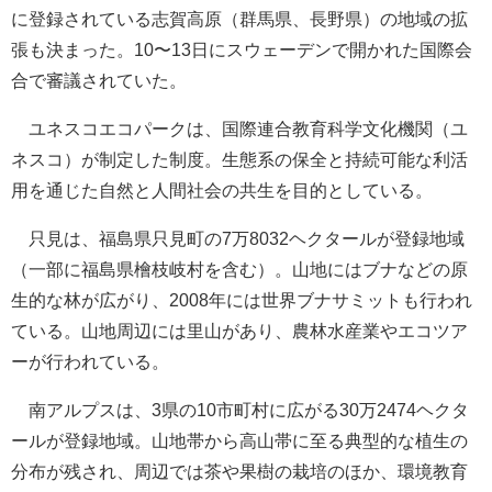
に登録されている志賀高原（群馬県、長野県）の地域の拡
張も決まった。10〜13日にスウェーデンで開かれた国際会
合で審議されていた。
ユネスコエコパークは、国際連合教育科学文化機関（ユ
ネスコ）が制定した制度。生態系の保全と持続可能な利活
用を通じた自然と人間社会の共生を目的としている。
只見は、福島県只見町の7万8032ヘクタールが登録地域
（一部に福島県檜枝岐村を含む）。山地にはブナなどの原
生的な林が広がり、2008年には世界ブナサミットも行われ
ている。山地周辺には里山があり、農林水産業やエコツア
ーが行われている。
南アルプスは、3県の10市町村に広がる30万2474ヘクタ
ールが登録地域。山地帯から高山帯に至る典型的な植生の
分布が残され、周辺では茶や果樹の栽培のほか、環境教育