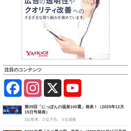
注目のコンテンツ
Facebook
Instagram
X
YouTube
Channel
第39回「にっぽんの温泉100選」発表！（2025年12月
15日号発表）
1位草津、２位下呂、３位道後