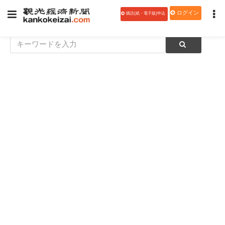
ログイン
購読(紙・電子版)申込