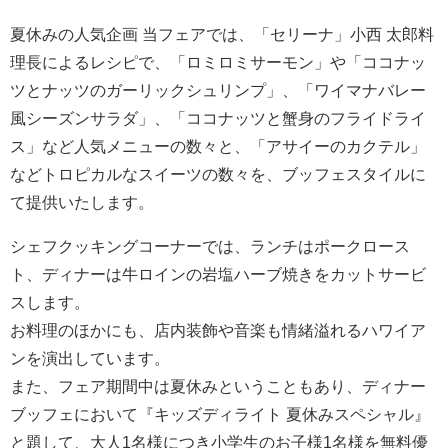
夏休みの人気企画 当フェアでは、「セリーナ」小西 太郎料
理長によるレシピで、「ロミロミサーモン」や「ココナッ
ツとナッツのガーリックシュリンプ」、「ワイマナバレー
風シーズンサラダ」、「ココナッツと蟹身のフライドライ
ス」など人気メニューの数々と、「アサイーのカクテル」
などトロピカルなスイーツの数々を、ブッフェスタイルに
て提供いたします。
シェフクッキングコーナーでは、ランチはポークロース
ト、ディナーは牛ロインの岩塩ハーブ焼きをカットサービ
スします。
お料理のほかにも、店内装飾や音楽も情緒溢れるハワイア
ンを演出しています。
また、フェア期間中は夏休みということもあり、ディナー
ブッフェにおいて『キッズディライト 夏休みスペシャル』
と題して、大人1名様につき小学生のお子様1名様を無料優