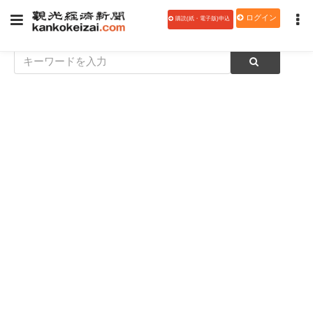
ログイン
購読(紙・電子版)申込