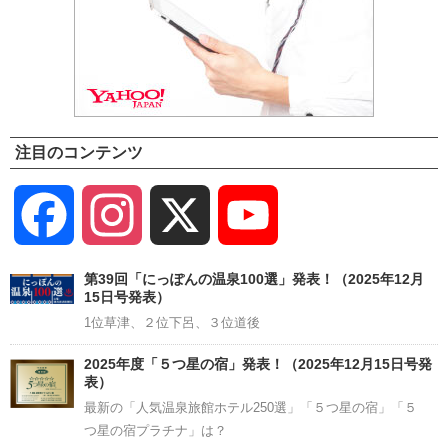
注目のコンテンツ
Facebook
Instagram
X
YouTube
Channel
第39回「にっぽんの温泉100選」発表！（2025年12月
15日号発表）
1位草津、２位下呂、３位道後
2025年度「５つ星の宿」発表！（2025年12月15日号発
表）
最新の「人気温泉旅館ホテル250選」「５つ星の宿」「５
つ星の宿プラチナ」は？