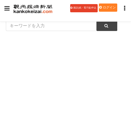
ログイン
購読(紙・電子版)申込