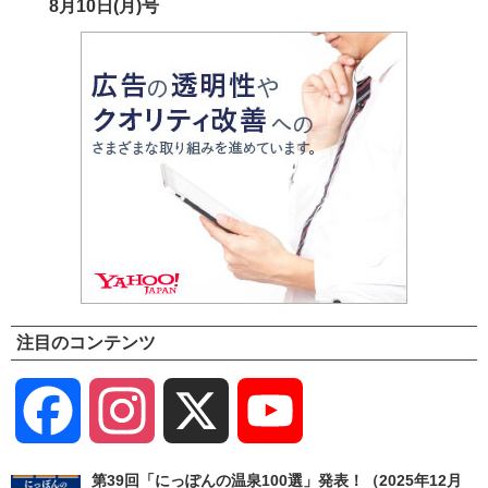
8月10日(月)号
注目のコンテンツ
Facebook
Instagram
X
YouTube
Channel
第39回「にっぽんの温泉100選」発表！（2025年12月