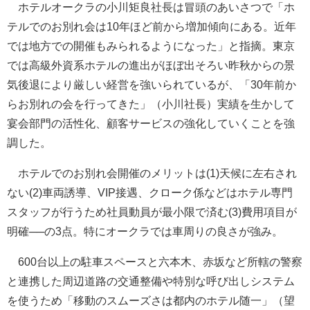
ホテルオークラの小川矩良社長は冒頭のあいさつで「ホ
テルでのお別れ会は10年ほど前から増加傾向にある。近年
では地方での開催もみられるようになった」と指摘。東京
では高級外資系ホテルの進出がほぼ出そろい昨秋からの景
気後退により厳しい経営を強いられているが、「30年前か
らお別れの会を行ってきた」（小川社長）実績を生かして
宴会部門の活性化、顧客サービスの強化していくことを強
調した。
ホテルでのお別れ会開催のメリットは(1)天候に左右され
ない(2)車両誘導、VIP接遇、クローク係などはホテル専門
スタッフが行うため社員動員が最小限で済む(3)費用項目が
明確──の3点。特にオークラでは車周りの良さが強み。
600台以上の駐車スペースと六本木、赤坂など所轄の警察
と連携した周辺道路の交通整備や特別な呼び出しシステム
を使うため「移動のスムーズさは都内のホテル随一」（望