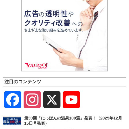
注目のコンテンツ
Facebook
Instagram
X
YouTube
Channel
第39回「にっぽんの温泉100選」発表！（2025年12月
15日号発表）