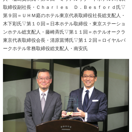
取締役副社長・Ｃｈａｒｌｅｓ Ｄ．Ｂｅｓｆｏｒｄ氏▽
第９回＝ＵＨＭ庭のホテル東京代表取締役社長総支配人・
木下彩氏▽第１０回＝日本ホテル取締役・東京ステーショ
ンホテル総支配人・藤崎斉氏▽第１１回＝ホテルオークラ
東京代表取締役会長・清原當博氏▽第１２回＝ロイヤルパ
ークホテル常務取締役総支配人・南安氏