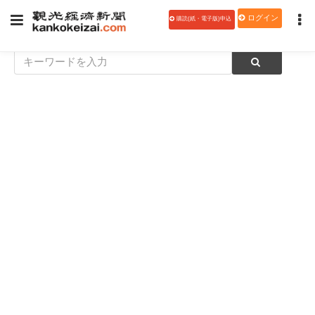
ログイン
購読(紙・電子版)申込