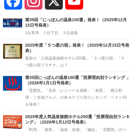
Facebook
Instagram
X
YouTube
Channel
第39回「にっぽんの温泉100選」発表！（2025年12月
15日号発表）
1位草津、２位下呂、３位道後
2025年度「５つ星の宿」発表！（2025年12月15日号発
表）
最新の「人気温泉旅館ホテル250選」「５つ星の宿」「５
つ星の宿プラチナ」は？
第39回にっぽんの温泉100選「投票理由別ランキング 」
（2026年1月1日号発表）
「雰囲気」「見所・レジャー＆体験」「泉質」「郷土料
理・ご当地グルメ」の各カテゴリ別ランキング・ベスト50
を発表！
2025年度人気温泉旅館ホテル250選「投票理由別ランキ
ング」（2026年1月12日号発表）
「料理」「接客」「温泉・浴場」「施設」「雰囲気」のベ