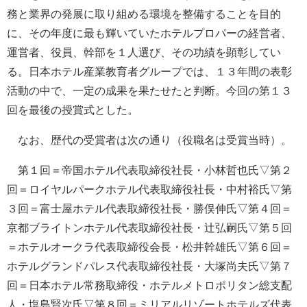
務と業界の発展に取り組める環境を整備することを目的
に、その年度に最も輝いていたホテルプロパーの経営者、
運営者、役員、幹部を１人選び、その功績を顕彰してい
る。日本ホテル産業教育者グループでは、１３年間の表彰
活動の中で、一定の成果を果たせたと判断。今回の第１３
回を最後の授賞式とした。
なお、歴代の受賞者は次の通り（役職名は受賞当時）。
第１回＝帝国ホテル代表取締役社長・小林哲也氏▽第２
回＝ロイヤルパークホテル代表取締役社長・中村裕氏▽第
３回＝富士屋ホテル代表取締役社長・勝俣伸氏▽第４回＝
京都ブライトンホテル代表取締役社長・辻弘嗣氏▽第５回
＝ホテルオークラ代表取締役会長・松井幹雄氏▽第６回＝
ホテルグランドパレス代表取締役社長・大塚尚夫氏▽第７
回＝日本ホテル常務取締役・ホテルメトロポリタン総支配
人・塩島賢次氏▽第８回＝ミリアルリゾートホテルズ代表