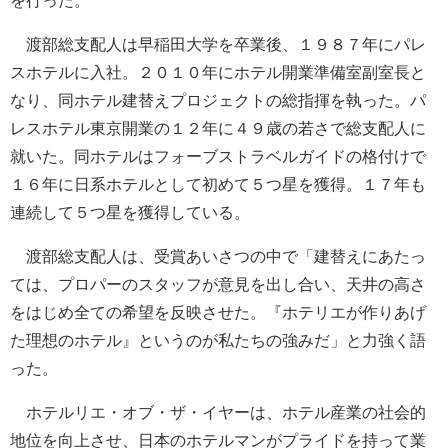
を行った。
渡部総支配人は早稲田大学を卒業後、１９８７年にパレ
スホテルに入社。２０１０年にホテル開業準備室副室長と
なり、同ホテル建替えプロジェクトの総指揮を執った。パ
レスホテル東京開業の１２年に４９歳の若さで総支配人に
就いた。同ホテルはフォーブストラベルガイドの格付けで
１６年に日系ホテルとして初めて５つ星を獲得。１７年も
連続して５つ星を獲得している。
渡部総支配人は、受賞あいさつの中で「建替えにあたっ
ては、プロパーのスタッフが意見を出し合い、天井の高さ
をはじめ全ての希望を反映させた。『ホテリエが作りあげ
た理想のホテル』というのが私たちの強みだ」と力強く語
った。
ホテルリエ・オブ・ザ・イヤーは、ホテル産業の社会的
地位を向上させ、日本のホテルマンがプライドを持って業