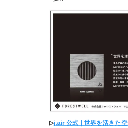
▷
j.air 公式｜世界を活き