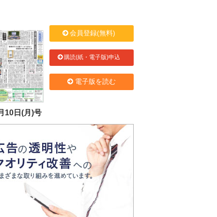
会員登録(無料)
購読(紙・電子版)申込
電子版を読む
月10日(月)号