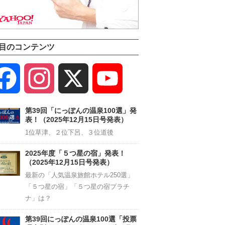
目のコンテンツ
Facebook
Instagram
X
YouTube
Channel
第39回「にっぽんの温泉100選」発
表！（2025年12月15日号発表）
1位草津、２位下呂、３位道後
2025年度「５つ星の宿」発表！
（2025年12月15日号発表）
最新の「人気温泉旅館ホテル250選」
「５つ星の宿」「５つ星の宿プラチ
ナ」は？
第39回にっぽんの温泉100選「投票