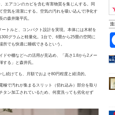
ギー、エアコンのカビを含む有害物質を集じんする。同
て空気を清潔にする。空気の汚れを吸い込んで浄化す
長の森井隆平氏。
注
メートルと、コンパクト設計を実現。本体には木材を
300グラムと軽量化。1台で、6畳から25畳の空間に
場所でも快適に睡眠できるという。
ドや棚などへの活用が見込め、「高さ1.8から2メー
揮する」と森井氏。
かし続けても、月額でおよそ80円程度と経済的。
電極で汚れが集まるスリット（切れ込み）部分を取り
チタン加工されているため、何度洗っても劣化せず