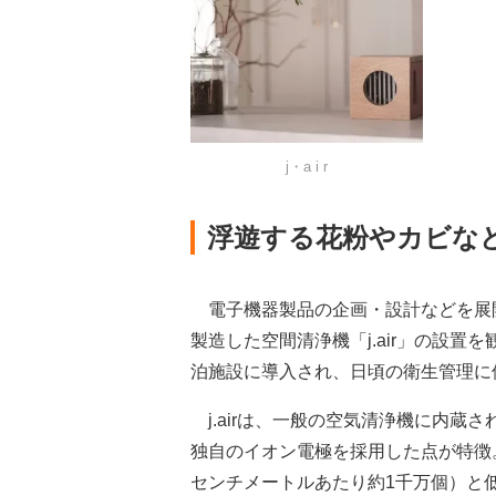
j・a i r
浮遊する花粉やカビな
電子機器製品の企画・設計などを展
製造した空間清浄機「j.air」の設
泊施設に導入され、日頃の衛生管理に
j.airは、一般の空気清浄機に内蔵
独自のイオン電極を採用した点が特徴
センチメートルあたり約1千万個）と低