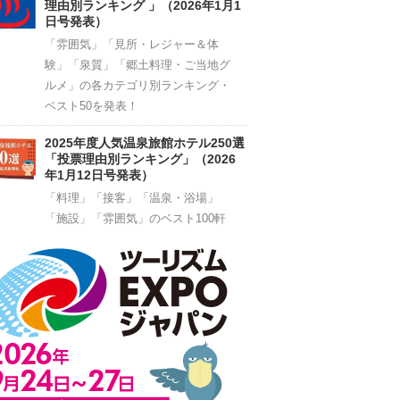
理由別ランキング 」（2026年1月1
日号発表）
「雰囲気」「見所・レジャー＆体
験」「泉質」「郷土料理・ご当地グ
ルメ」の各カテゴリ別ランキング・
ベスト50を発表！
2025年度人気温泉旅館ホテル250選
「投票理由別ランキング」（2026
年1月12日号発表）
「料理」「接客」「温泉・浴場」
「施設」「雰囲気」のベスト100軒