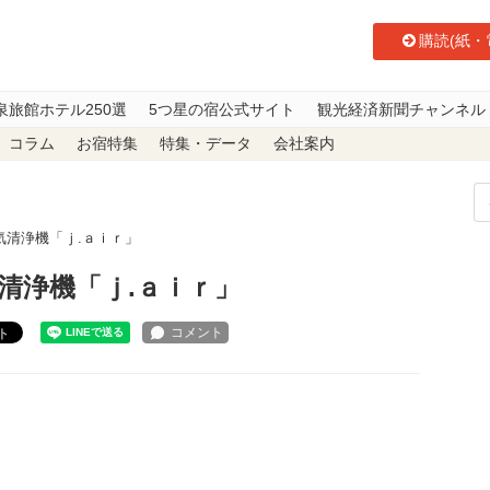
購読(紙・
泉旅館ホテル250選
5つ星の宿公式サイト
観光経済新聞チャンネル
コラム
お宿特集
特集・データ
会社案内
空気清浄機「ｊ.ａｉｒ」
気清浄機「ｊ.ａｉｒ」
ト