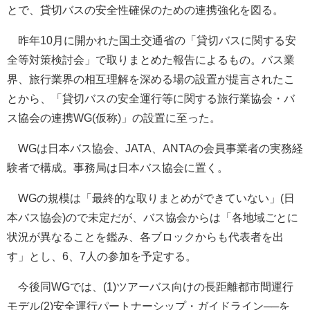
とで、貸切バスの安全性確保のための連携強化を図る。
昨年10月に開かれた国土交通省の「貸切バスに関する安
全等対策検討会」で取りまとめた報告によるもの。バス業
界、旅行業界の相互理解を深める場の設置が提言されたこ
とから、「貸切バスの安全運行等に関する旅行業協会・バ
ス協会の連携WG(仮称)」の設置に至った。
WGは日本バス協会、JATA、ANTAの会員事業者の実務経
験者で構成。事務局は日本バス協会に置く。
WGの規模は「最終的な取りまとめができていない」(日
本バス協会)ので未定だが、バス協会からは「各地域ごとに
状況が異なることを鑑み、各ブロックからも代表者を出
す」とし、6、7人の参加を予定する。
今後同WGでは、(1)ツアーバス向けの長距離都市間運行
モデル(2)安全運行パートナーシップ・ガイドライン──を