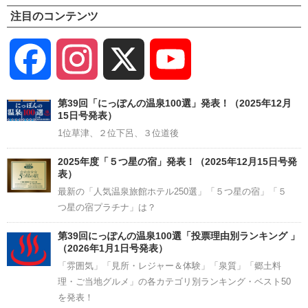
注目のコンテンツ
Facebook
Instagram
X
YouTube
Channel
第39回「にっぽんの温泉100選」発表！（2025年12月
15日号発表）
1位草津、２位下呂、３位道後
2025年度「５つ星の宿」発表！（2025年12月15日号発
表）
最新の「人気温泉旅館ホテル250選」「５つ星の宿」「５
つ星の宿プラチナ」は？
第39回にっぽんの温泉100選「投票理由別ランキング 」
（2026年1月1日号発表）
「雰囲気」「見所・レジャー＆体験」「泉質」「郷土料
理・ご当地グルメ」の各カテゴリ別ランキング・ベスト50
を発表！