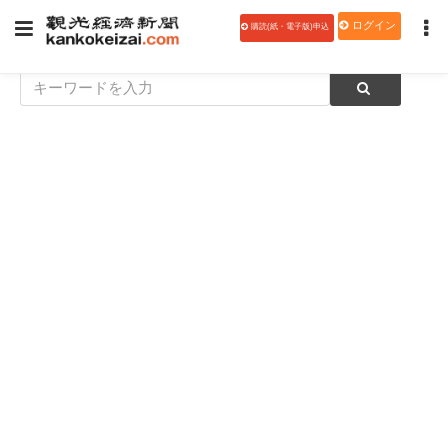
ログイン
購読(紙・電子版)申込