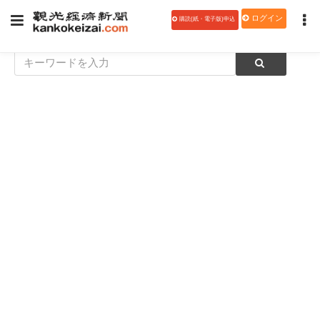
ログイン
購読(紙・電子版)申込