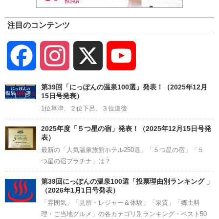
注目のコンテンツ
Facebook
Instagram
X
YouTube
Channel
第39回「にっぽんの温泉100選」発表！（2025年12月
15日号発表）
1位草津、２位下呂、３位道後
2025年度「５つ星の宿」発表！（2025年12月15日号発
表）
最新の「人気温泉旅館ホテル250選」「５つ星の宿」「５
つ星の宿プラチナ」は？
第39回にっぽんの温泉100選「投票理由別ランキング 」
（2026年1月1日号発表）
「雰囲気」「見所・レジャー＆体験」「泉質」「郷土料
理・ご当地グルメ」の各カテゴリ別ランキング・ベスト50