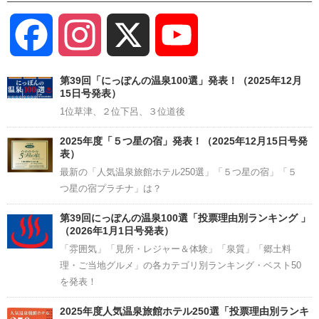
Facebook
Instagram
X
YouTube
Channel
第39回「にっぽんの温泉100選」発表！（2025年12月
15日号発表）
1位草津、２位下呂、３位道後
2025年度「５つ星の宿」発表！（2025年12月15日号発
表）
最新の「人気温泉旅館ホテル250選」「５つ星の宿」「５
つ星の宿プラチナ」は？
第39回にっぽんの温泉100選「投票理由別ランキング 」
（2026年1月1日号発表）
「雰囲気」「見所・レジャー＆体験」「泉質」「郷土料
理・ご当地グルメ」の各カテゴリ別ランキング・ベスト50
を発表！
2025年度人気温泉旅館ホテル250選「投票理由別ランキ