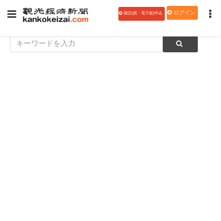
ログイン
購読(紙・電子版)申込