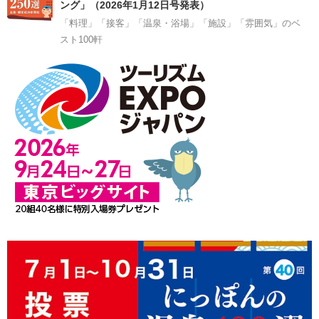
ング」（2026年1月12日号発表）
「料理」「接客」「温泉・浴場」「施設」「雰囲気」のベ
スト100軒