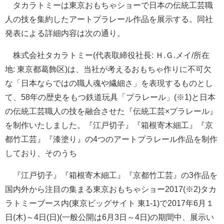
タカラトミーは東京おもちゃショーで日本の伝統工芸職
人の技を集約したアートプラレール作品を展示する。同社
発表による詳細内容は次の通り。
株式会社タカラトミー(代表取締役社長: Ｈ.Ｇ.メイ/所在
地: 東京都葛飾区)は、当社が考えるおもちゃ作りに不可欠
な「日本ならではの職人魂や繊細さ」を表現するものとし
て、58年の歴史をもつ鉄道玩具「プラレール」(※1)と日本
の伝統工芸職人の技を融合させた『伝統工芸×プラレール』
を制作いたしました。『江戸切子』『箱根寄木細工』『京
都竹工芸』『漆塗り』の4つのアートプラレール作品を制作
しており、そのうち
『江戸切子』『箱根寄木細工』『京都竹工芸』の3作品を
国内外から注目の集まる東京おもちゃショー2017(※2)タカ
ラトミーブース内(東京ビッグサイト 東1-1)で2017年6月１
日(木)～4日(日)(一般公開は6月3日～4日)の期間中、展示い