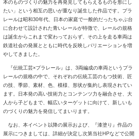
本のものづくりの魅力を再発見してもらえるものを形にし
たい」という相互の思いが重なり誕生した作品です。プラ
レールは昭和30年代、日本の家庭で一般的だったちゃぶ台
に合わせて設計された青いレールが特徴で、レールの規格
は誕生からこれまで変わっておらず、その上を走る車両は
鉄道社会の発展とともに時代を反映しバリエーションを増
やしてきました。
『伝統工芸×プラレール』は、3両編成の車両というプラ
レールの規格の中で、それぞれの伝統工芸のもつ技術、匠
の技、季節、素材、色、模様、形状が集約し表現されてい
ます。日本発の高い技術力とコンテンツ力を融合させ、大
人から子どもまで、幅広いターゲットに向けて、新しいも
のづくりの魅力を発信してまいります。
なお、本イベント以降の展示および、『漆塗り』作品の
展示につきましては、詳細が決定し次第当社HPなどで公開