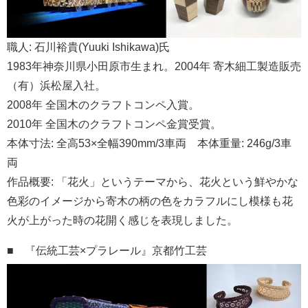
職人: 石川裕貴(Yuuki Ishikawa)氏
1983年神奈川県小田原市生まれ。2004年 寄木細工製造販売
（有）浜松屋入社。
2008年 全国木のクラフトコンペ入賞。
2010年 全国木のクラフトコンペ金賞受賞。
本体寸法: 全高53×全幅390mm/3車両 本体重量: 246g/3車
両
作品概要: 「花火」というテーマから、花火という鮮やかな
色彩のイメージから寄木の柄の色をカラフルにし模様も花
火が上がった時の花開く感じを表現しました。
■ 『伝統工芸×プラレール』京都竹工芸