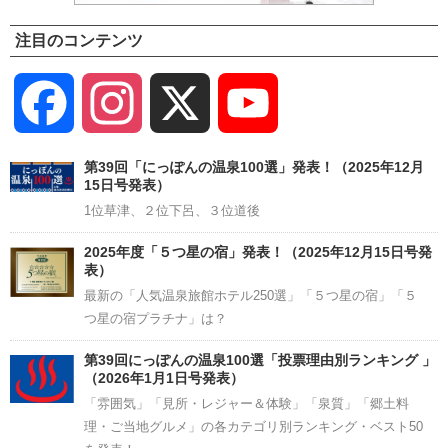
注目のコンテンツ
Facebook
Instagram
X
YouTube
Channel
第39回「にっぽんの温泉100選」発表！（2025年12月
15日号発表）
1位草津、２位下呂、３位道後
2025年度「５つ星の宿」発表！（2025年12月15日号発
表）
最新の「人気温泉旅館ホテル250選」「５つ星の宿」「５
つ星の宿プラチナ」は？
第39回にっぽんの温泉100選「投票理由別ランキング 」
（2026年1月1日号発表）
「雰囲気」「見所・レジャー＆体験」「泉質」「郷土料
理・ご当地グルメ」の各カテゴリ別ランキング・ベスト50