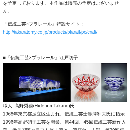
を予定しております。本作品は販売の予定はございませ
ん。
『伝統工芸×プラレール』特設サイト：
http://takaratomy.co.jp/products/plarail/pc/craft/
——————————————
■『伝統工芸×プラレール』江戸切子
職人: 高野秀徳(Hidenori Takano)氏
1968年東京都足立区生まれ。伝統工芸士瀧澤利夫氏に指示
1996年高野硝子工芸を開業。第44回、45回伝統工芸新作入