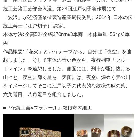
選。伊丹国際クラフト展「酒器・酒杯台」入選。第20回伝
統工芸諸工芸部会入選。第23回江戸切子新作展にて
「波浪」が経済産業省製造産業局長受賞。2014年 日本の伝
統工芸士（江戸切子） 認定。
本体寸法: 全高52×全幅370mm/3車両 本体重量: 564g/3車
両
作品概要:「花火」というテーマから、自分は「夜空」を連
想しました。そして車体の青い色から、夜行列車「ブルー
トレイン」を連想しました。側面には、列車が駆け抜ける
山々と、夜空に輝く星を、天面には、夜空に煌めく天の川
をイメージしてそこに江戸切子の代表的な紋様の麻の葉、
六角篭目、八角篭目を組合せました。
■『伝統工芸×プラレール』箱根寄木細工