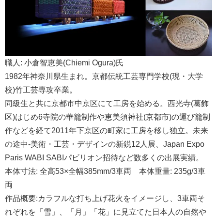
職人: 小倉智恵美(Chiemi Ogura)氏
1982年神奈川県生まれ。京都伝統工芸専門学校(現・大学
校)竹工芸専攻卒業。
同級生と共に京都市中京区にて工房を始める。西光寺(葛飾
区)はじめ6寺院の華籠制作や恵美須神社(京都市)の運び籠制
作などを経て2011年下京区の町家に工房を移し独立。未来
の途中-美術・工芸・デザインの新鋭12人展、Japan Expo
Paris WABI SABIパビリオン招待など数多くの出展実績。
本体寸法: 全高53×全幅385mm/3車両 本体重量: 235g/3車
両
作品概要:カラフルな打ち上げ花火をイメージし、3車両そ
れぞれを「雪」、「月」「花」に見立てた日本人の自然や