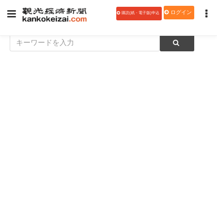
ログイン
購読(紙・電子版)申込