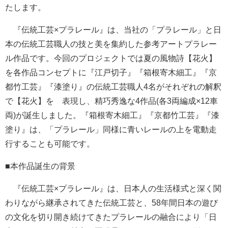
たします。
『伝統工芸×プラレール』は、当社の「プラレール」と日
本の伝統工芸職人の技と美を集約した参考アートプラレー
ル作品です。今回のプロジェクトでは夏の風物詩【花火】
を各作品コンセプトに『江戸切子』『箱根寄木細工』『京
都竹工芸』『漆塗り』の伝統工芸職人4名がそれぞれの解釈
で【花火】を 表現し、精巧秀逸な4作品(各3両編成×12車
両)が誕生しました。『箱根寄木細工』『京都竹工芸』『漆
塗り』は、「プラレール」同様に青いレールの上を電動走
行することも可能です。
■本作品誕生の背景
『伝統工芸×プラレール』は、日本人の生活様式と深く関
わりながら継承されてきた伝統工芸と、58年間日本の遊び
の文化を切り開き続けてきたプラレールの融合により「日