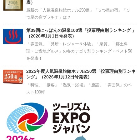
表）
最新の「人気温泉旅館ホテル250選」「５つ星の宿」「５
つ星の宿プラチナ」は？
第39回にっぽんの温泉100選「投票理由別ランキング 」
（2026年1月1日号発表）
「雰囲気」「見所・レジャー＆体験」「泉質」「郷土料
理・ご当地グルメ」の各カテゴリ別ランキング・ベスト50
を発表！
2025年度人気温泉旅館ホテル250選「投票理由別ランキ
ング」（2026年1月12日号発表）
「料理」「接客」「温泉・浴場」「施設」「雰囲気」のベ
スト100軒