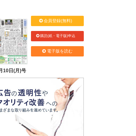
会員登録(無料)
購読(紙・電子版)申込
電子版を読む
月10日(月)号