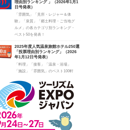
理由別ランキング 」（2026年1月1
日号発表）
「雰囲気」「見所・レジャー＆体
験」「泉質」「郷土料理・ご当地グ
ルメ」の各カテゴリ別ランキング・
ベスト50を発表！
2025年度人気温泉旅館ホテル250選
「投票理由別ランキング」（2026
年1月12日号発表）
「料理」「接客」「温泉・浴場」
「施設」「雰囲気」のベスト100軒