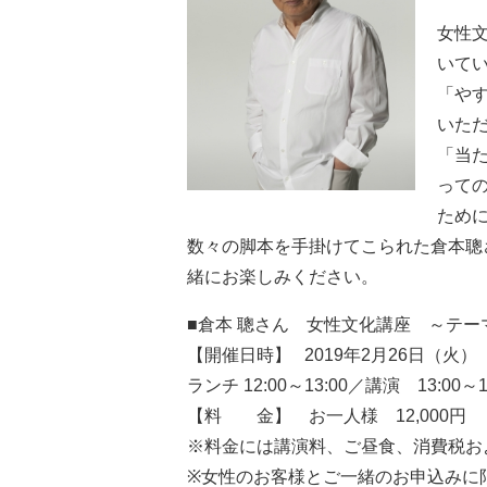
女性文
いて
「や
いた
「当
って
ため
数々の脚本を手掛けてこられた倉本聰
緒にお楽しみください。
■倉本 聰さん 女性文化講座 ～テー
【開催日時】 2019年2月26日（火）
ランチ 12:00～13:00／講演 13:00～1
【料 金】 お一人様 12,000円
※料金には講演料、ご昼食、消費税お
※女性のお客様とご一緒のお申込みに