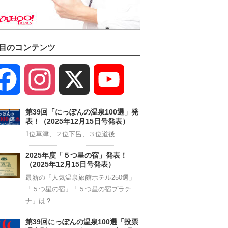
目のコンテンツ
Facebook
Instagram
X
YouTube
Channel
第39回「にっぽんの温泉100選」発
表！（2025年12月15日号発表）
1位草津、２位下呂、３位道後
2025年度「５つ星の宿」発表！
（2025年12月15日号発表）
最新の「人気温泉旅館ホテル250選」
「５つ星の宿」「５つ星の宿プラチ
ナ」は？
第39回にっぽんの温泉100選「投票