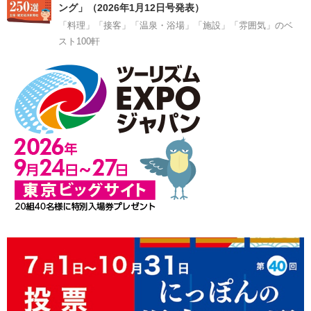
ング」（2026年1月12日号発表）
「料理」「接客」「温泉・浴場」「施設」「雰囲気」のベ
スト100軒