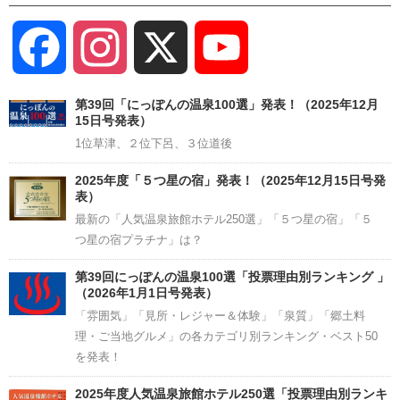
Facebook
Instagram
X
YouTube
Channel
第39回「にっぽんの温泉100選」発表！（2025年12月
15日号発表）
1位草津、２位下呂、３位道後
2025年度「５つ星の宿」発表！（2025年12月15日号発
表）
最新の「人気温泉旅館ホテル250選」「５つ星の宿」「５
つ星の宿プラチナ」は？
第39回にっぽんの温泉100選「投票理由別ランキング 」
（2026年1月1日号発表）
「雰囲気」「見所・レジャー＆体験」「泉質」「郷土料
理・ご当地グルメ」の各カテゴリ別ランキング・ベスト50
を発表！
2025年度人気温泉旅館ホテル250選「投票理由別ランキ