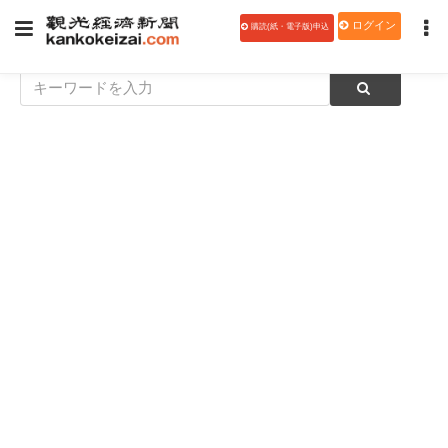
ログイン
購読(紙・電子版)申込