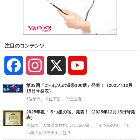
注目のコンテンツ
Facebook
Instagram
X
YouTube
Channel
第39回「にっぽんの温泉100選」発表！（2025年12月
15日号発表）
1位草津、２位下呂、３位道後
2025年度「５つ星の宿」発表！（2025年12月15日号発
表）
最新の「人気温泉旅館ホテル250選」「５つ星の宿」「５
つ星の宿プラチナ」は？