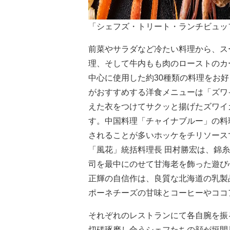
「シェフズ・トリート・ランチビュッ
前菜やサラダなど冷たい料理から、ス
理、そして牛内もも肉のローストのカ
中心に使用した約30種類の料理をお
がおすすめする洋食メニューは「ズワ
えた衣をつけてサクッと揚げたズワイ
す。中国料理「チャイナブルー」の料
されることが多いホッケをチリソース
「風花」統括料理長 田村勝宏は、錦
司を最中にのせて甘海老を飾った遊び
正輝の自信作は、良質な北海道の乳製
ポーネチーズの甘味とコーヒーやココ
それぞれのレストランにて各自腕を振
切磋琢磨し合うシェフたちの顔が垣間