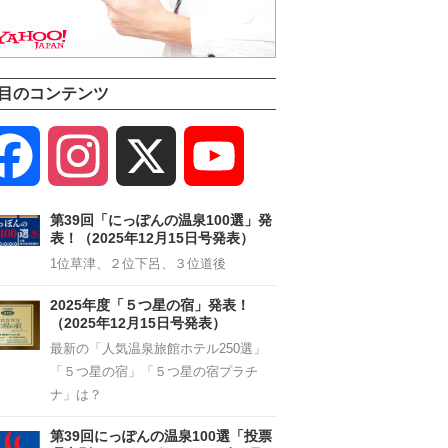
目のコンテンツ
Facebook
Instagram
X
YouTube
Channel
第39回「にっぽんの温泉100選」発
表！（2025年12月15日号発表）
1位草津、２位下呂、３位道後
2025年度「５つ星の宿」発表！
（2025年12月15日号発表）
最新の「人気温泉旅館ホテル250選」
「５つ星の宿」「５つ星の宿プラチ
ナ」は？
第39回にっぽんの温泉100選「投票