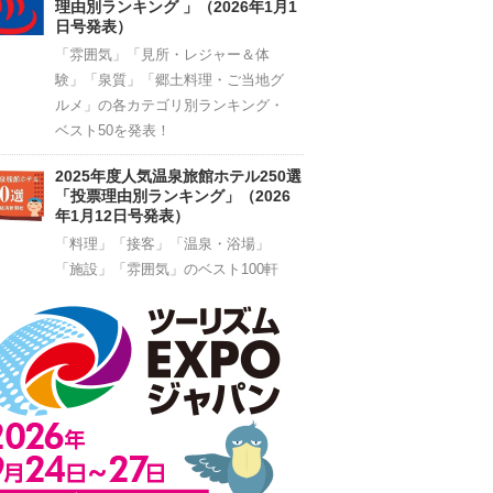
理由別ランキング 」（2026年1月1
日号発表）
「雰囲気」「見所・レジャー＆体
験」「泉質」「郷土料理・ご当地グ
ルメ」の各カテゴリ別ランキング・
ベスト50を発表！
2025年度人気温泉旅館ホテル250選
「投票理由別ランキング」（2026
年1月12日号発表）
「料理」「接客」「温泉・浴場」
「施設」「雰囲気」のベスト100軒