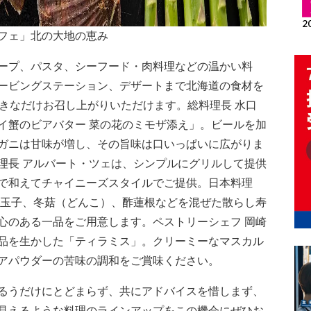
フェ」北の大地の恵み
ープ、パスタ、シーフード・肉料理などの温かい料
ービングステーション、デザートまで北海道の食材を
好きなだけお召し上がりいただけます。総料理長 水口
イ蟹のビアバター 菜の花のミモザ添え」。ビールを加
ガニは甘味が増し、その旨味は口いっぱいに広がりま
理長 アルバート・ツェは、シンプルにグリルして提供
で和えてチャイニーズスタイルでご提供。日本料理
糸玉子、冬菇（どんこ）、酢蓮根などを混ぜた散らし寿
心のある一品をご用意します。ペストリーシェフ 岡崎
品を生かした「ティラミス」。クリーミーなマスカル
アパウダーの苦味の調和をご賞味ください。
るうだけにとどまらず、共にアドバイスを惜しまず、
見えるような料理のラインアップをこの機会にぜひお