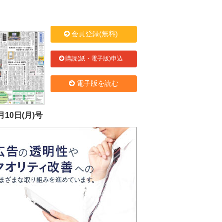
会員登録(無料)
購読(紙・電子版)申込
電子版を読む
月10日(月)号