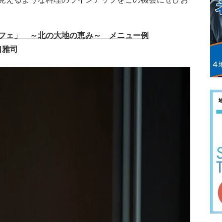
フェ」 ～北の大地の恵み～ メニュー例
口雅司