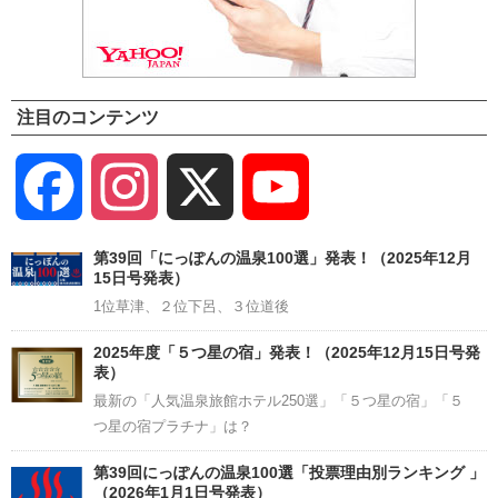
注目のコンテンツ
Facebook
Instagram
X
YouTube
Channel
第39回「にっぽんの温泉100選」発表！（2025年12月
15日号発表）
1位草津、２位下呂、３位道後
2025年度「５つ星の宿」発表！（2025年12月15日号発
表）
最新の「人気温泉旅館ホテル250選」「５つ星の宿」「５
つ星の宿プラチナ」は？
第39回にっぽんの温泉100選「投票理由別ランキング 」
（2026年1月1日号発表）