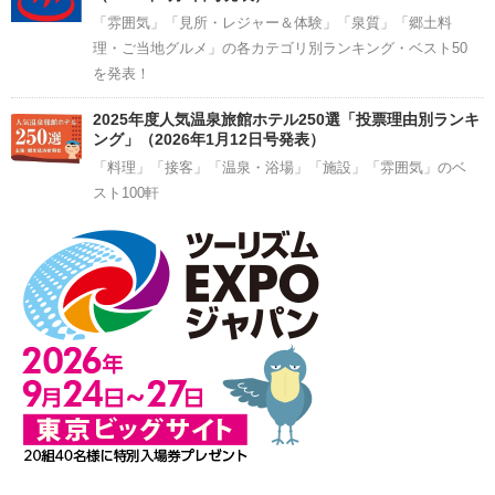
「雰囲気」「見所・レジャー＆体験」「泉質」「郷土料
理・ご当地グルメ」の各カテゴリ別ランキング・ベスト50
を発表！
2025年度人気温泉旅館ホテル250選「投票理由別ランキ
ング」（2026年1月12日号発表）
「料理」「接客」「温泉・浴場」「施設」「雰囲気」のベ
スト100軒