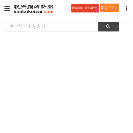
ログイン
購読(紙・電子版)申込