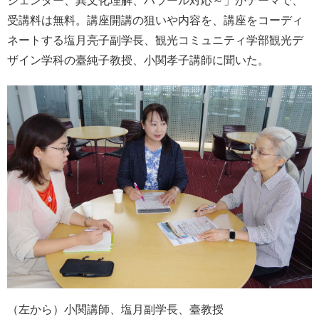
ジェンダー、異文化理解、ハラール対応～」がテーマで、
受講料は無料。講座開講の狙いや内容を、講座をコーディ
ネートする塩月亮子副学長、観光コミュニティ学部観光デ
ザイン学科の臺純子教授、小関孝子講師に聞いた。
（左から）小関講師、塩月副学長、臺教授