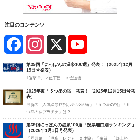
注目のコンテンツ
Facebook
Instagram
X
YouTube
Channel
第39回「にっぽんの温泉100選」発表！（2025年12月
15日号発表）
1位草津、２位下呂、３位道後
2025年度「５つ星の宿」発表！（2025年12月15日号発
表）
最新の「人気温泉旅館ホテル250選」「５つ星の宿」「５
つ星の宿プラチナ」は？
第39回にっぽんの温泉100選「投票理由別ランキング 」
（2026年1月1日号発表）
「雰囲気」「見所・レジャー＆体験」「泉質」「郷土料