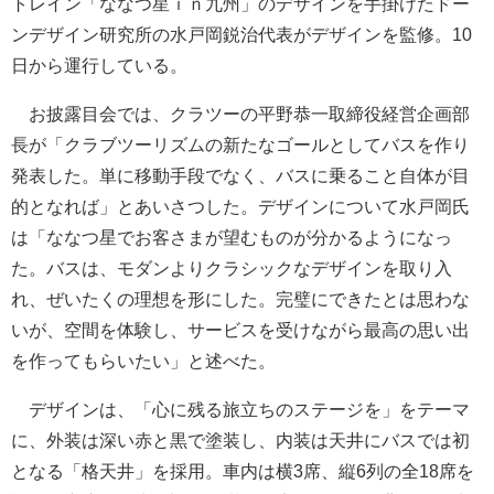
トレイン「ななつ星ｉｎ九州」のデザインを手掛けたドー
ンデザイン研究所の水戸岡鋭治代表がデザインを監修。10
日から運行している。
お披露目会では、クラツーの平野恭一取締役経営企画部
長が「クラブツーリズムの新たなゴールとしてバスを作り
発表した。単に移動手段でなく、バスに乗ること自体が目
的となれば」とあいさつした。デザインについて水戸岡氏
は「ななつ星でお客さまが望むものが分かるようになっ
た。バスは、モダンよりクラシックなデザインを取り入
れ、ぜいたくの理想を形にした。完璧にできたとは思わな
いが、空間を体験し、サービスを受けながら最高の思い出
を作ってもらいたい」と述べた。
デザインは、「心に残る旅立ちのステージを」をテーマ
に、外装は深い赤と黒で塗装し、内装は天井にバスでは初
となる「格天井」を採用。車内は横3席、縦6列の全18席を