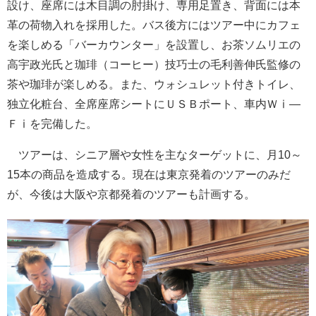
設け、座席には木目調の肘掛け、専用足置き、背面には本
革の荷物入れを採用した。バス後方にはツアー中にカフェ
を楽しめる「バーカウンター」を設置し、お茶ソムリエの
高宇政光氏と珈琲（コーヒー）技巧士の毛利善伸氏監修の
茶や珈琲が楽しめる。また、ウォシュレット付きトイレ、
独立化粧台、全席座席シートにＵＳＢポート、車内Ｗⅰ―
Ｆⅰを完備した。
ツアーは、シニア層や女性を主なターゲットに、月10～
15本の商品を造成する。現在は東京発着のツアーのみだ
が、今後は大阪や京都発着のツアーも計画する。