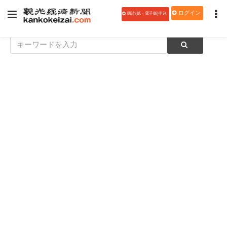
ログイン
購読(紙・電子版)申込