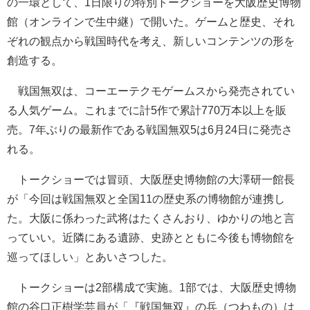
の一環として、1日限りの特別トークショーを大阪歴史博物
館（オンラインで生中継）で開いた。ゲームと歴史、それ
ぞれの観点から戦国時代を考え、新しいコンテンツの形を
創造する。
戦国無双は、コーエーテクモゲームスから発売されてい
る人気ゲーム。これまでに計5作で累計770万本以上を販
売。7年ぶりの最新作である戦国無双5は6月24日に発売さ
れる。
トークショーでは冒頭、大阪歴史博物館の大澤研一館長
が「今回は戦国無双と全国11の歴史系の博物館が連携し
た。大阪に係わった武将はたくさんおり、ゆかりの地と言
っていい。近隣にある遺跡、史跡とともに今後も博物館を
巡ってほしい」とあいさつした。
トークショーは2部構成で実施。1部では、大阪歴史博物
館の谷口正樹学芸員が「『戦国無双』の兵（つわもの）は