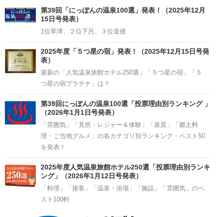
Channel
第39回「にっぽんの温泉100選」発表！（2025年12月
15日号発表）
1位草津、２位下呂、３位道後
2025年度「５つ星の宿」発表！（2025年12月15日号発
表）
最新の「人気温泉旅館ホテル250選」「５つ星の宿」「５
つ星の宿プラチナ」は？
第39回にっぽんの温泉100選「投票理由別ランキング 」
（2026年1月1日号発表）
「雰囲気」「見所・レジャー＆体験」「泉質」「郷土料
理・ご当地グルメ」の各カテゴリ別ランキング・ベスト50
を発表！
2025年度人気温泉旅館ホテル250選「投票理由別ランキ
ング」（2026年1月12日号発表）
「料理」「接客」「温泉・浴場」「施設」「雰囲気」のベ
スト100軒