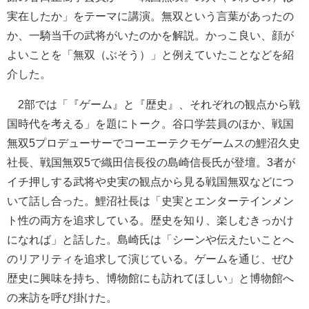
実在したか」をテーマに講演。無双という言葉があったの
か、一騎当千の武将がいたのかを解説。かっこ良い、顔が
よいことを「無双（ぶそう）」と例えていたことなどを紹
介した。
2部では「『ゲーム』と『歴史』、それぞれの観点から戦
国時代を考える」を題にトーク。谷口学芸員のほか、戦国
無双5プロデューサーでコーエーテクモゲームスの鯉沼久史
社長、戦国無双5で織田信長役の島崎信長氏が登壇。3者が
イチ押しする武将や史実の観点から見る戦国無双などにつ
いて話し合った。鯉沼社長は「史実とエンターテインメン
ト性の両方を追求している。歴史を知り、楽しむきっかけ
になれば」と話した。島崎氏は「シーンや伝えたいことへ
のリアリティを追求して演じている。ゲームを通じ、ぜひ
歴史に興味を持ち、博物館にも訪れてほしい」と博物館へ
の来訪を呼び掛けた。