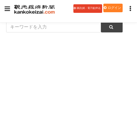
ログイン
購読(紙・電子版)申込