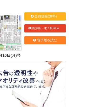
会員登録(無料)
購読(紙・電子版)申込
電子版を読む
月10日(月)号