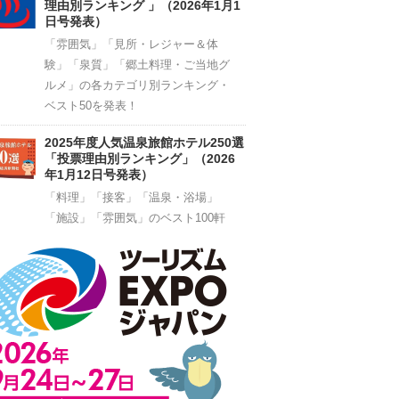
理由別ランキング 」（2026年1月1
日号発表）
「雰囲気」「見所・レジャー＆体
験」「泉質」「郷土料理・ご当地グ
ルメ」の各カテゴリ別ランキング・
ベスト50を発表！
2025年度人気温泉旅館ホテル250選
「投票理由別ランキング」（2026
年1月12日号発表）
「料理」「接客」「温泉・浴場」
「施設」「雰囲気」のベスト100軒