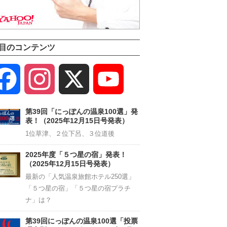
目のコンテンツ
Facebook
Instagram
X
YouTube
Channel
第39回「にっぽんの温泉100選」発
表！（2025年12月15日号発表）
1位草津、２位下呂、３位道後
2025年度「５つ星の宿」発表！
（2025年12月15日号発表）
最新の「人気温泉旅館ホテル250選」
「５つ星の宿」「５つ星の宿プラチ
ナ」は？
第39回にっぽんの温泉100選「投票