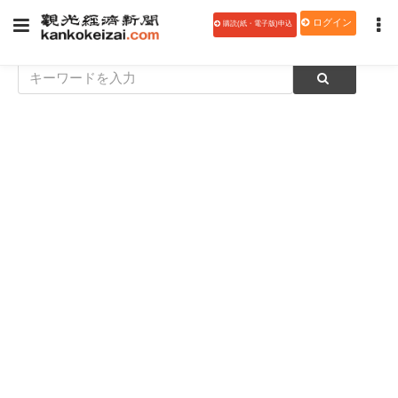
ログイン
購読(紙・電子版)申込