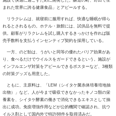
施設で快適に過ごすために開発した。醸造の町、野田で生
まれた世界に誇る健康食品」とアピールする。
リラクレムは、就寝前に服用すれば、快適な睡眠が得ら
れるとされるもの。ホテル・旅館には、試供品を無料で提
供。顧客がリラクレムを試し購入するきっかけを作れば販
売手数料を支払うインセンティブ契約を採用している。
一方、のど飴は、うがいと同等の優れたバリア効果があ
り、食べるだけでウイルスをガードできるという。施設が
インフルエンザ対策をアピールできるポスターなど、3種類
の対策グッズも用意した。
ともに、主原料は、「LEM（シイタケ菌糸体培養培地抽
出物）」など。人が今まで吸収できなかったキノコ類の栄
養素を、シイタケ酵素の働きで消化できるエキスとして抽
出に成功。免疫増強作用などが公的機関で確認され、抗ウ
イルス剤として国内外で特許88件を取得済みだ。