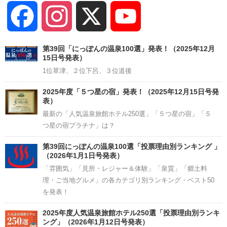
Facebook
Instagram
X
YouTube
Channel
第39回「にっぽんの温泉100選」発表！（2025年12月
15日号発表）
1位草津、２位下呂、３位道後
2025年度「５つ星の宿」発表！（2025年12月15日号発
表）
最新の「人気温泉旅館ホテル250選」「５つ星の宿」「５
つ星の宿プラチナ」は？
第39回にっぽんの温泉100選「投票理由別ランキング 」
（2026年1月1日号発表）
「雰囲気」「見所・レジャー＆体験」「泉質」「郷土料
理・ご当地グルメ」の各カテゴリ別ランキング・ベスト50
を発表！
2025年度人気温泉旅館ホテル250選「投票理由別ランキ
ング」（2026年1月12日号発表）