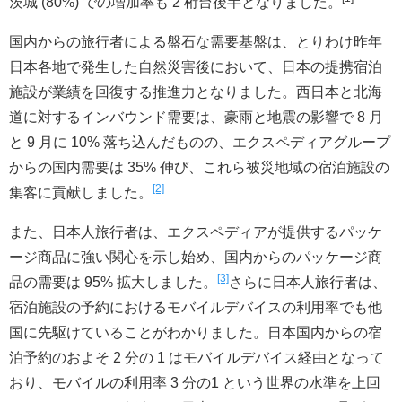
茨城 (80%) での増加率も 2 桁台後半となりました。
国内からの旅行者による盤石な需要基盤は、とりわけ昨年
日本各地で発生した自然災害後において、日本の提携宿泊
施設が業績を回復する推進力となりました。西日本と北海
道に対するインバウンド需要は、豪雨と地震の影響で 8 月
と 9 月に 10% 落ち込んだものの、エクスペディアグループ
からの国内需要は 35% 伸び、これら被災地域の宿泊施設の
[2]
集客に貢献しました。
また、日本人旅行者は、エクスペディアが提供するパッケ
ージ商品に強い関心を示し始め、国内からのパッケージ商
[3]
品の需要は 95% 拡大しました。
さらに日本人旅行者は、
宿泊施設の予約におけるモバイルデバイスの利用率でも他
国に先駆けていることがわかりました。日本国内からの宿
泊予約のおよそ 2 分の 1 はモバイルデバイス経由となって
おり、モバイルの利用率 3 分の1 という世界の水準を上回