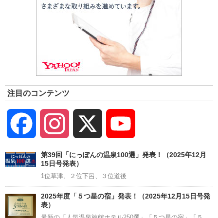
注目のコンテンツ
Facebook
Instagram
X
YouTube
Channel
第39回「にっぽんの温泉100選」発表！（2025年12月
15日号発表）
1位草津、２位下呂、３位道後
2025年度「５つ星の宿」発表！（2025年12月15日号発
表）
最新の「人気温泉旅館ホテル250選」「５つ星の宿」「５