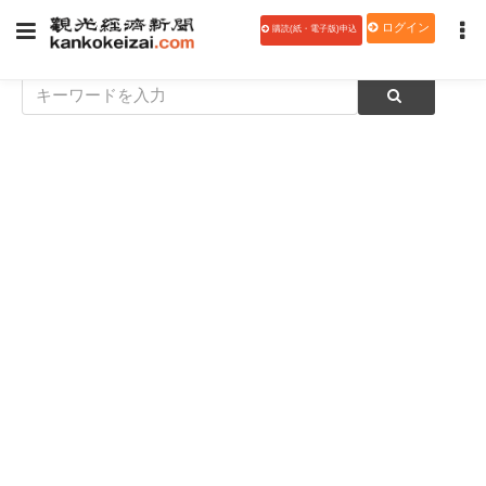
ログイン
購読(紙・電子版)申込