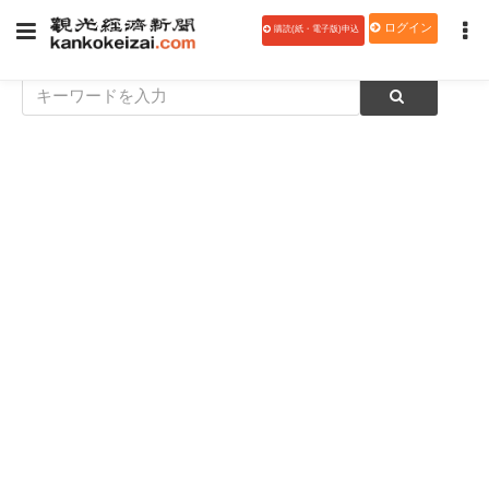
ログイン
購読(紙・電子版)申込