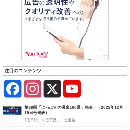
注目のコンテンツ
Facebook
Instagram
X
YouTube
Channel
第39回「にっぽんの温泉100選」発表！（2025年12月
15日号発表）
1位草津、２位下呂、３位道後