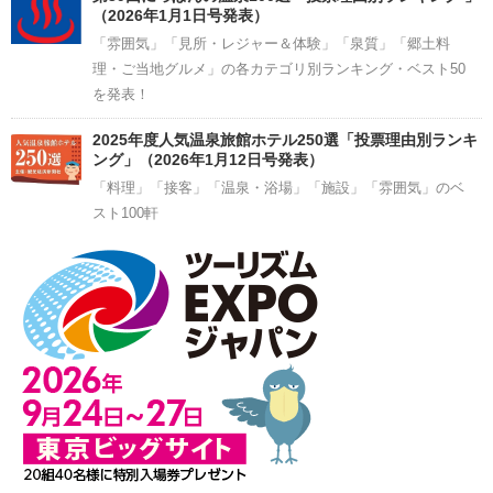
（2026年1月1日号発表）
「雰囲気」「見所・レジャー＆体験」「泉質」「郷土料
理・ご当地グルメ」の各カテゴリ別ランキング・ベスト50
を発表！
2025年度人気温泉旅館ホテル250選「投票理由別ランキ
ング」（2026年1月12日号発表）
「料理」「接客」「温泉・浴場」「施設」「雰囲気」のベ
スト100軒