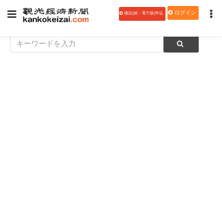
ログイン
購読(紙・電子版)申込