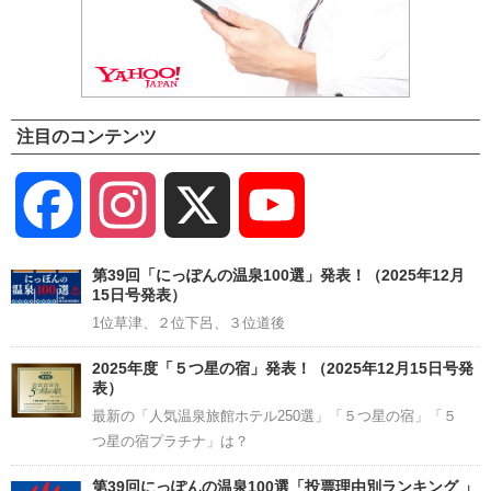
注目のコンテンツ
Facebook
Instagram
X
YouTube
Channel
第39回「にっぽんの温泉100選」発表！（2025年12月
15日号発表）
1位草津、２位下呂、３位道後
2025年度「５つ星の宿」発表！（2025年12月15日号発
表）
最新の「人気温泉旅館ホテル250選」「５つ星の宿」「５
つ星の宿プラチナ」は？
第39回にっぽんの温泉100選「投票理由別ランキング 」