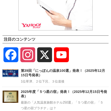
注目のコンテンツ
Facebook
Instagram
X
YouTube
Channel
第39回「にっぽんの温泉100選」発表！（2025年12月
15日号発表）
1位草津、２位下呂、３位道後
2025年度「５つ星の宿」発表！（2025年12月15日号発
表）
最新の「人気温泉旅館ホテル250選」「５つ星の宿」「５
つ星の宿プラチナ」は？