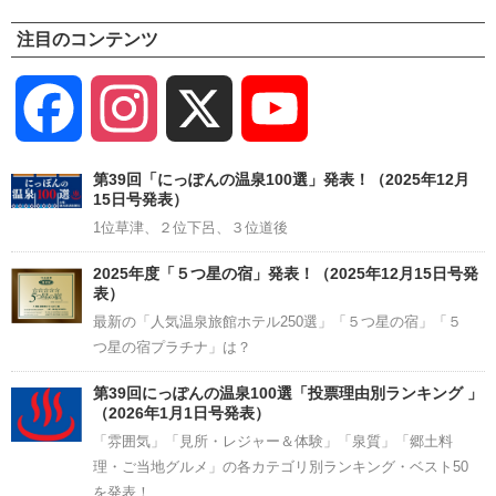
注目のコンテンツ
Facebook
Instagram
X
YouTube
Channel
第39回「にっぽんの温泉100選」発表！（2025年12月
15日号発表）
1位草津、２位下呂、３位道後
2025年度「５つ星の宿」発表！（2025年12月15日号発
表）
最新の「人気温泉旅館ホテル250選」「５つ星の宿」「５
つ星の宿プラチナ」は？
第39回にっぽんの温泉100選「投票理由別ランキング 」
（2026年1月1日号発表）
「雰囲気」「見所・レジャー＆体験」「泉質」「郷土料
理・ご当地グルメ」の各カテゴリ別ランキング・ベスト50
を発表！