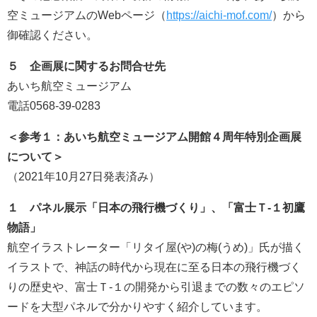
空ミュージアムのWebページ（
https://aichi-mof.com/
）から
御確認ください。
５ 企画展に関するお問合せ先
あいち航空ミュージアム
電話0568-39-0283
＜参考１：あいち航空ミュージアム開館４周年特別企画展
について＞
（2021年10月27日発表済み）
１ パネル展示「日本の飛行機づくり」、「富士Ｔ-１初鷹
物語」
航空イラストレーター「リタイ屋(や)の梅(うめ)」氏が描く
イラストで、神話の時代から現在に至る日本の飛行機づく
りの歴史や、富士Ｔ-１の開発から引退までの数々のエピソ
ードを大型パネルで分かりやすく紹介しています。