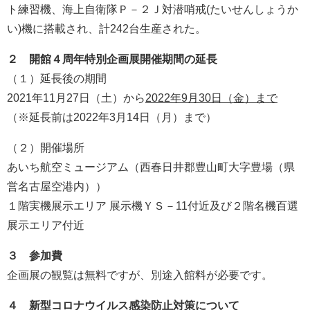
ト練習機、海上自衛隊Ｐ－２Ｊ対潜哨戒(たいせんしょうか
い)機に搭載され、計242台生産された。
２ 開館４周年特別企画展開催期間の延長
（１）延長後の期間
2021年11月27日（土）から
2022年9月30日（金）まで
（※延長前は2022年3月14日（月）まで）
（２）開催場所
あいち航空ミュージアム（西春日井郡豊山町大字豊場（県
営名古屋空港内））
１階実機展示エリア 展示機ＹＳ－11付近及び２階名機百選
展示エリア付近
３ 参加費
企画展の観覧は無料ですが、別途入館料が必要です。
４ 新型コロナウイルス感染防止対策について