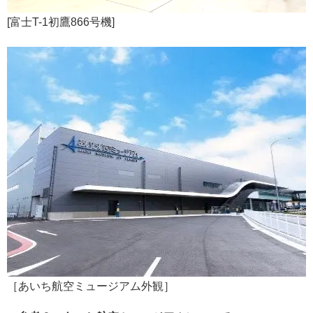
[富士T-1初鷹866号機]
［あいち航空ミュージアム外観］