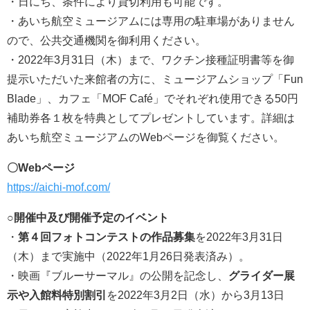
・日にち、条件により貸切利用も可能です。
・あいち航空ミュージアムには専用の駐車場がありません
ので、公共交通機関を御利用ください。
・2022年3月31日（木）まで、ワクチン接種証明書等を御
提示いただいた来館者の方に、ミュージアムショップ「Fun
Blade」、カフェ「MOF Café」でそれぞれ使用できる50円
補助券各１枚を特典としてプレゼントしています。詳細は
あいち航空ミュージアムのWebページを御覧ください。
〇Webページ
https://aichi-mof.com/
○開催中及び開催予定のイベント
・
第４回フォトコンテストの作品募集
を2022年3月31日
（木）まで実施中（2022年1月26日発表済み）。
・映画『ブルーサーマル』の公開を記念し、
グライダー展
示や入館料特別割引
を2022年3月2日（水）から3月13日