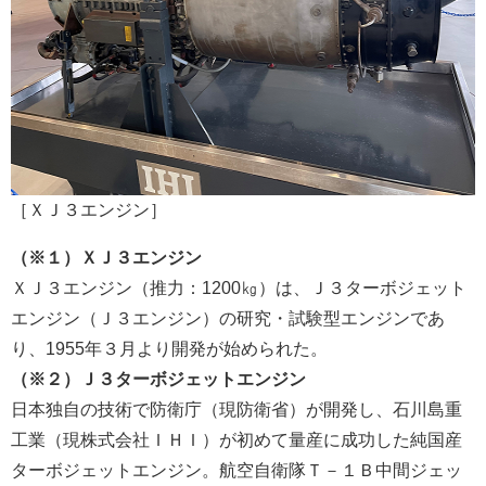
［ＸＪ３エンジン］
（※１）ＸＪ３エンジン
ＸＪ３エンジン（推力：1200㎏）は、Ｊ３ターボジェット
エンジン（Ｊ３エンジン）の研究・試験型エンジンであ
り、1955年３月より開発が始められた。
（※２）Ｊ３ターボジェットエンジン
日本独自の技術で防衛庁（現防衛省）が開発し、石川島重
工業（現株式会社ＩＨＩ）が初めて量産に成功した純国産
ターボジェットエンジン。航空自衛隊Ｔ－１Ｂ中間ジェッ