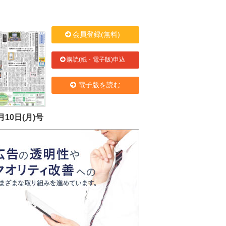
会員登録(無料)
購読(紙・電子版)申込
電子版を読む
月10日(月)号