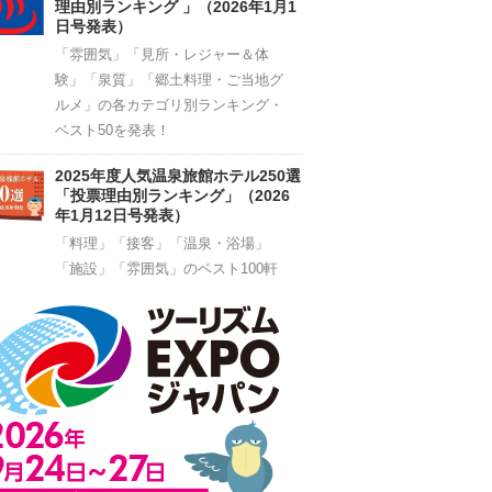
理由別ランキング 」（2026年1月1
日号発表）
「雰囲気」「見所・レジャー＆体
験」「泉質」「郷土料理・ご当地グ
ルメ」の各カテゴリ別ランキング・
ベスト50を発表！
2025年度人気温泉旅館ホテル250選
「投票理由別ランキング」（2026
年1月12日号発表）
「料理」「接客」「温泉・浴場」
「施設」「雰囲気」のベスト100軒