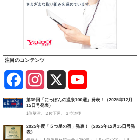
注目のコンテンツ
Facebook
Instagram
X
YouTube
Channel
第39回「にっぽんの温泉100選」発表！（2025年12月
15日号発表）
1位草津、２位下呂、３位道後
2025年度「５つ星の宿」発表！（2025年12月15日号発
表）
最新の「人気温泉旅館ホテル250選」「５つ星の宿」「５