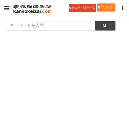
ログイン
購読(紙・電子版)申込