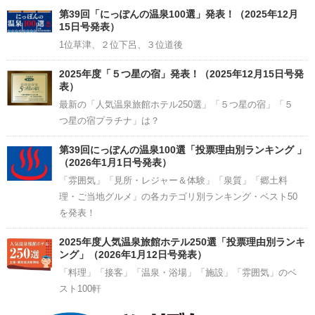
Channel
第39回「にっぽんの温泉100選」発表！（2025年12月
15日号発表）
1位草津、２位下呂、３位道後
2025年度「５つ星の宿」発表！（2025年12月15日号発
表）
最新の「人気温泉旅館ホテル250選」「５つ星の宿」「５
つ星の宿プラチナ」は？
第39回にっぽんの温泉100選「投票理由別ランキング 」
（2026年1月1日号発表）
「雰囲気」「見所・レジャー＆体験」「泉質」「郷土料
理・ご当地グルメ」の各カテゴリ別ランキング・ベスト50
を発表！
2025年度人気温泉旅館ホテル250選「投票理由別ランキ
ング」（2026年1月12日号発表）
「料理」「接客」「温泉・浴場」「施設」「雰囲気」のベ
スト100軒