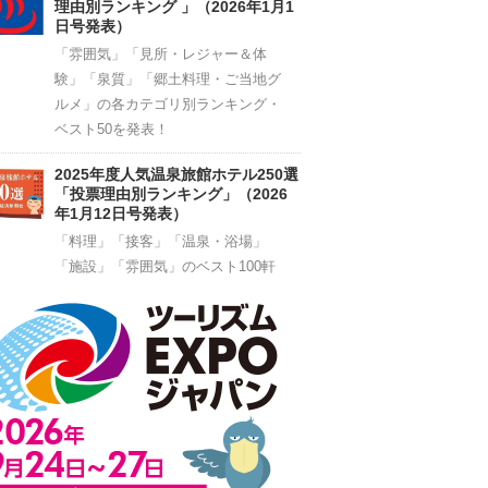
理由別ランキング 」（2026年1月1
日号発表）
「雰囲気」「見所・レジャー＆体
験」「泉質」「郷土料理・ご当地グ
ルメ」の各カテゴリ別ランキング・
ベスト50を発表！
2025年度人気温泉旅館ホテル250選
「投票理由別ランキング」（2026
年1月12日号発表）
「料理」「接客」「温泉・浴場」
「施設」「雰囲気」のベスト100軒