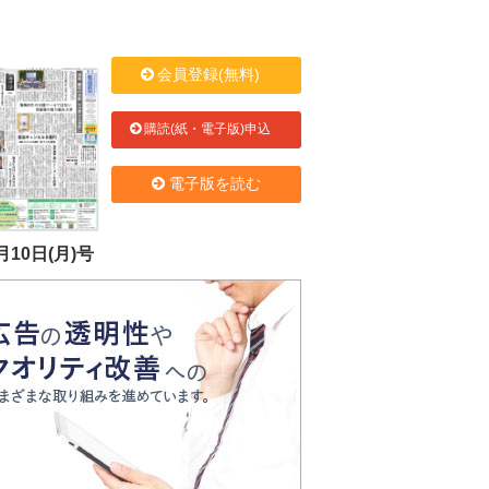
会員登録(無料)
購読(紙・電子版)申込
電子版を読む
月10日(月)号