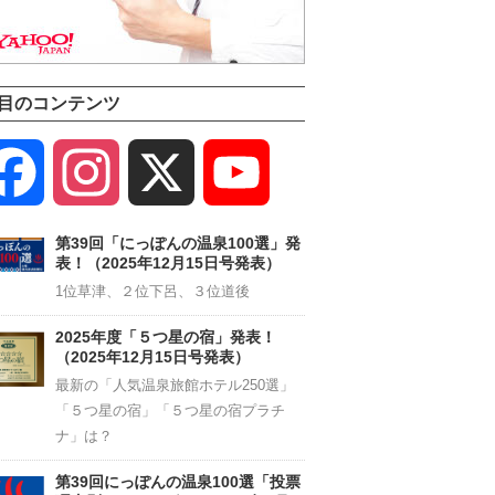
目のコンテンツ
Facebook
Instagram
X
YouTube
Channel
第39回「にっぽんの温泉100選」発
表！（2025年12月15日号発表）
1位草津、２位下呂、３位道後
2025年度「５つ星の宿」発表！
（2025年12月15日号発表）
最新の「人気温泉旅館ホテル250選」
「５つ星の宿」「５つ星の宿プラチ
ナ」は？
第39回にっぽんの温泉100選「投票