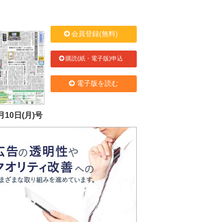
会員登録(無料)
購読(紙・電子版)申込
電子版を読む
月10日(月)号