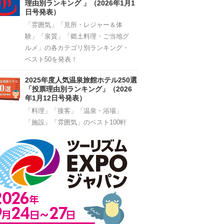
理由別ランキング 」（2026年1月1
日号発表）
「雰囲気」「見所・レジャー＆体
験」「泉質」「郷土料理・ご当地グ
ルメ」の各カテゴリ別ランキング・
ベスト50を発表！
2025年度人気温泉旅館ホテル250選
「投票理由別ランキング」（2026
年1月12日号発表）
「料理」「接客」「温泉・浴場」
「施設」「雰囲気」のベスト100軒