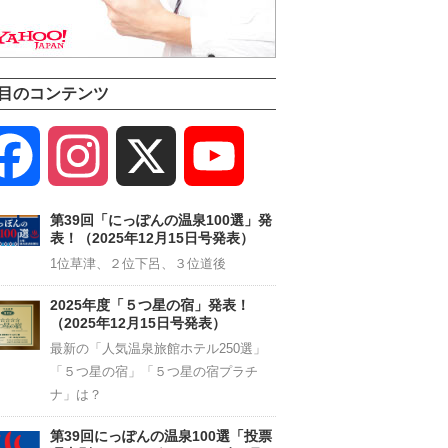
目のコンテンツ
Facebook
Instagram
X
YouTube
Channel
第39回「にっぽんの温泉100選」発
表！（2025年12月15日号発表）
1位草津、２位下呂、３位道後
2025年度「５つ星の宿」発表！
（2025年12月15日号発表）
最新の「人気温泉旅館ホテル250選」
「５つ星の宿」「５つ星の宿プラチ
ナ」は？
第39回にっぽんの温泉100選「投票